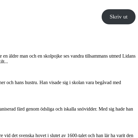
Skriv ut
e en äldre man och en skolpojke ses vandra tillsammans utmed Lidans
lt...
nner och hans hustru. Han visade sig i skolan vara begåvad med
niserad färd genom ödsliga och iskalla snövidder. Med sig hade han
vid det svenska hovet i slutet av 1600-talet och han lär ha varit den