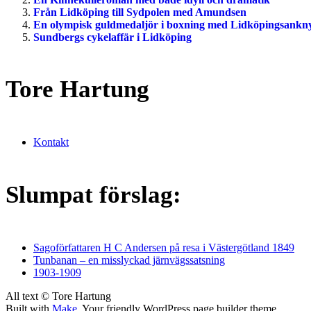
Från Lidköping till Sydpolen med Amundsen
En olympisk guldmedaljör i boxning med Lidköpingsankn
Sundbergs cykelaffär i Lidköping
Tore Hartung
Kontakt
Slumpat förslag:
Sagoförfattaren H C Andersen på resa i Västergötland 1849
Tunbanan – en misslyckad järnvägssatsning
1903-1909
All text © Tore Hartung
Built with
Make
. Your friendly WordPress page builder theme.