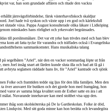
indqvist var, han som grundade affären och ritade den vackra
erhållit järnvägsförbindelse, färsk västerhavsfiskoch skaldjur
bord. Joel hade två syskon och växte upp i en god och kärleksfull
net slutade växa. Pappa August konsulterade olika läkare i Lidköping
rigenom minskades hans rörlighet och yrkesvalet begränsades.
ldas till porslinsmålare. Det var ett yrke han trivdes med och han blev
erna kom att fatta tycke för varandra och träffades också i Evangeliska
erlandsstiftelsens sammankomster. Hans musikaliska talang
på segelbåten ”Ariel”, när den en vacker sommardag löpte ut från
n Joel insåg snart att färden kunde sluta illa och bad att få gå i
tt avbryta seglatsen räddade hans liv, för ”Ariel” kantrade och sjönk
sonen Folke och framtiden tedde sig ljus för den lilla familjen. Men den
m ta över ansvaret för butiken och det gjorde hon med framgång, hon
h med varor av samma höga kvalitet som de Esther satte en ära i att
oel målat. Nuvarande innehavare kan med stolthet visa upp den.
 kommer ihåg som skolsköterska på De la Gardieskolan. Folke är död,
släkten Lindqvist. Med sitt goda minne kan hon berätta och levandegöra