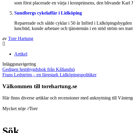
som först placerade en värja i kronprinsens, den blivande Karl 
Sundbergs cykelaffär i Lidköping
Reparerade och sålde cyklar i 50 år Införd i Lidköpingsbygden 
lunchtid, kunde arbetare och tjänstemän i en strid ström ses tra
av
Tore Hartung
Artikel
Inläggsnavigering
Gedigen hembygdsbok från Kållandsö
Frans Ledström – en färgstark Lidköpingspolitiker
Välkommen till torehartung.se
Här finns diverse artiklar och recensioner med anknytning till Västergö
Mycket nöje
//Tore
Sök