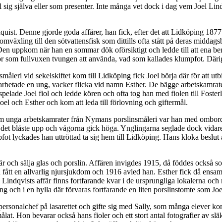
 till sig själva eller som presenter. Inte många vet dock i dag vem Joel L
uist. Denne gjorde goda affärer, han fick, efter det att Lidköping 1877 
äxling till den sötvattensfisk som dittills ofta stått på deras middags
Den uppkom när han en sommar dök oförsiktigt och ledde till att ena be
ärför som fullvuxen tvungen att använda, vad som kallades klumpfot. Dä
leri vid sekelskiftet kom till Lidköping fick Joel börja där för att utbi
t arbetade en ung, vacker flicka vid namn Esther. De bägge arbetskamrat
spelade Joel fiol och ledde kören och ofta tog han med fiolen till Fost
l och Esther och kom att leda till förlovning och giftermål.
em unga arbetskamrater från Nymans porslinsmåleri var han med ombord 
 blåste upp och vågorna gick höga. Ynglingarna seglade dock vidare, me
ot lyckades han uttröttad ta sig hem till Lidköping. Hans kloka beslut a
affär och sälja glas och porslin. Affären invigdes 1915, då föddes också 
n fått en allvarlig njursjukdom och 1916 avled han. Esther fick då ensa
el Lindqvists affär finns fortfarande kvar i de ursprungliga lokalerna oc
ing och i en hylla där förvaras fortfarande en liten porslinstomte som J
m personalchef på lasarettet och gifte sig med Sally, som många elever
ålat. Hon bevarar också hans fioler och ett stort antal fotografier av 