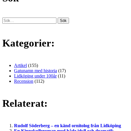
Kategorier:
Artikel
(155)
Gatunamn med historia
(17)
Lidköping under 100år
(11)
Recension
(112)
Relaterat:
Rudolf Söderberg – en känd ornitolog från Lidköping
En Kinnekulleroman med både idyll och dramatik