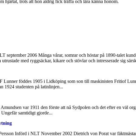
 hjärtat, trots att hon aldrig fick träffa och lära känna honom.
LT september 2006 Många vårar, somrar och höstar på 1890-talet kund
utrustade med ryggsäckar, kikare och stövlar och intresserade sig särski
 F Lunner föddes 1905 i Lidköping som son till maskinisten Fritiof Lu
n 1924 studenten på latinlinjen...
mundsen var 1911 den förste att nå Sydpolen och det efter en väl orga
 Ungefär samtidigt gjorde...
ytning
Persson Införd i NLT November 2002 Dietrich von Porat var fäktmästare 