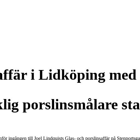
affär i Lidköping med 
klig porslinsmålare st
r ingången till Joel Lindquists Glas- och porslinsaffär på Stenportsga