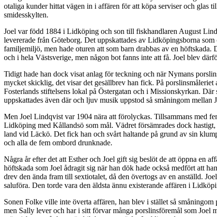
otaliga kunder hittat vägen in i affären för att köpa serviser och glas
smidesskylten.
Joel var född 1884 i Lidköping och son till fiskhandlaren August Lindq
levererade från Göteborg. Det uppskattades av Lidköpingsborna som omv
familjemiljö, men hade oturen att som barn drabbas av en höftskada. 
och i hela Västsverige, men någon bot fanns inte att få. Joel blev d
Tidigt hade han dock visat anlag för teckning och när Nymans porslinsmå
mycket skicklig, det visar det gesällbrev han fick. På porslinsmålerie
Fosterlands stiftelsens lokal på Östergatan och i Missionskyrkan. Där 
uppskattades även där och ljuv musik uppstod så småningom mellan Joe
Men Joel Lindqvist var 1904 nära att förolyckas. Tillsammans med f
Lidköping med Kållandsö som mål. Vädret försämrades dock hastigt, det
land vid Läckö. Det fick han och svårt haltande på grund av sin klumpf
och alla de fem ombord drunknade.
Några år efter det att Esther och Joel gift sig beslöt de att öppna en 
höftskada som Joel ådragit sig när han dök hade också medfört att ha
drev den ända fram till sextiotalet, då den övertogs av en anställd. Jo
saluföra. Den torde vara den äldsta ännu existerande affären i Lidköp
Sonen Folke ville inte överta affären, han blev i stället så småningo
men Sally lever och har i sitt förvar många porslinsföremål som Joel m