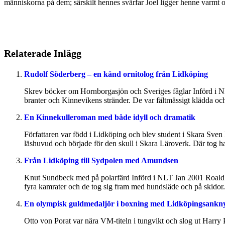
människorna på dem; särskilt hennes svärfar Joel ligger henne varmt om
Relaterade Inlägg
Rudolf Söderberg – en känd ornitolog från Lidköping
Skrev böcker om Hornborgasjön och Sveriges fåglar Införd i N
branter och Kinnevikens stränder. De var fältmässigt klädda och 
En Kinnekulleroman med både idyll och dramatik
Författaren var född i Lidköping och blev student i Skara Sven
läshuvud och började för den skull i Skara Läroverk. Där tog ha
Från Lidköping till Sydpolen med Amundsen
Knut Sundbeck med på polarfärd Införd i NLT Jan 2001 Roald A
fyra kamrater och de tog sig fram med hundsläde och på skidor.
En olympisk guldmedaljör i boxning med Lidköpingsankn
Otto von Porat var nära VM-titeln i tungvikt och slog ut Harry 