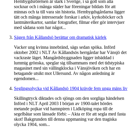
Hembygdsrörelsen är stark i Sverige, i så gott som alla
socknar och i många städer har föreningar bildats för att
minnas och ta till vara sin historia. Hembygdsgårdarna ligger
tätt och många intresserade forskar i arkiv, kyrkoböcker och
lantmäterikartor, samlar fotografier, filmar eller gör intervjuer
med sådana som har något...
Sägen från Kållandsö berättar om dramatisk kärlek
Vacker ung kvinna innebränd, sägs sedan spöka. Införd
oktober 2002 i NLT Av Kållandsös herrgårdar har Vänsjö det
vackraste läget. Mangårdsbyggnaden ligger inbäddad i
lummig grönska, speglar sig tillsammans med det tidstypiska
magasinet med sin vällingklocka i Vänsjöviken och har en
betagande utsikt mot Ullersund. Av någon anledning är
egendomen...
Seglingsolycka vid Kållandsö 1904 krävde fem unga mäns liv
Skillingtryck diktades och sjöngs om den sorgliga händelsen
Införd i NLT April 2003 I början av 1900-talet hördes
metande pojkar vid hamnpiren i Lidköping ropa till de
segelbåtar som länsade förbi: – Akta er för att segla med fasta
skot! Bakgrunden till denna uppmaning var den tragiska
olycka 1904, som...