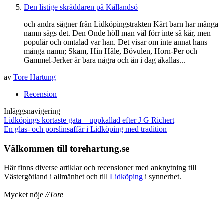
Den listige skräddaren på Kållandsö
och andra sägner från Lidköpingstrakten Kärt barn har många
namn sägs det. Den Onde höll man väl förr inte så kär, men
populär och omtalad var han. Det visar om inte annat hans
många namn; Skam, Hin Håle, Bövulen, Horn-Per och
Gammel-Jerker är bara några och än i dag åkallas...
av
Tore Hartung
Recension
Inläggsnavigering
Lidköpings kortaste gata – uppkallad efter J G Richert
En glas- och porslinsaffär i Lidköping med tradition
Välkommen till torehartung.se
Här finns diverse artiklar och recensioner med anknytning till
Västergötland i allmänhet och till
Lidköping
i synnerhet.
Mycket nöje
//Tore