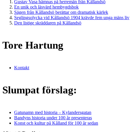
Gustav Vasa hämnas på herremän från Kållandsö
En unik och läsvärd hembygdsbok
Sägen från Kållandsö berättar om dramatisk kärlek
Seglingsolycka vid Kållandsö 1904 krävde fem unga mäns liv
Den listige skräddaren på Kållandsö
Tore Hartung
Kontakt
Slumpat förslag:
Gatunamn med historia – Kylandersgatan
Bandyns historia under 100 år presenteras
Konst och kultur på Kålland för 100 år sedan