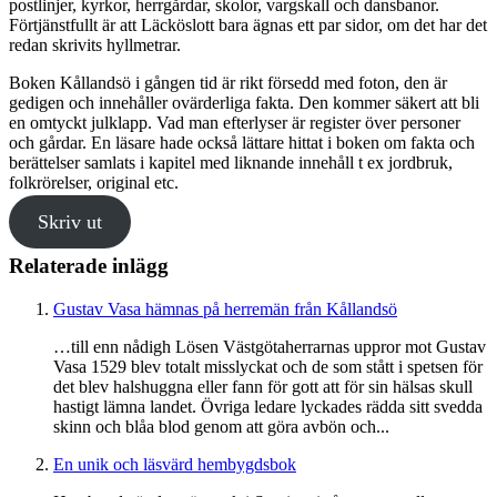
postlinjer, kyrkor, herrgårdar, skolor, vargskall och dansbanor.
Förtjänstfullt är att Läcköslott bara ägnas ett par sidor, om det har det
redan skrivits hyllmetrar.
Boken Kållandsö i gången tid är rikt försedd med foton, den är
gedigen och innehåller ovärderliga fakta. Den kommer säkert att bli
en omtyckt julklapp. Vad man efterlyser är register över personer
och gårdar. En läsare hade också lättare hittat i boken om fakta och
berättelser samlats i kapitel med liknande innehåll t ex jordbruk,
folkrörelser, original etc.
Skriv ut
Relaterade inlägg
Gustav Vasa hämnas på herremän från Kållandsö
…till enn nådigh Lösen Västgötaherrarnas uppror mot Gustav
Vasa 1529 blev totalt misslyckat och de som stått i spetsen för
det blev halshuggna eller fann för gott att för sin hälsas skull
hastigt lämna landet. Övriga ledare lyckades rädda sitt svedda
skinn och blåa blod genom att göra avbön och...
En unik och läsvärd hembygdsbok