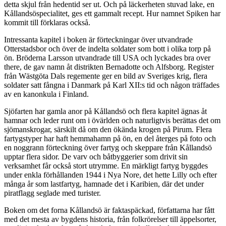
detta skjul från hedentid ser ut. Och på läckerheten stuvad lake, en
Kållandsöspecialitet, ges ett gammalt recept. Hur namnet Spiken har
kommit till förklaras också.
Intressanta kapitel i boken är förteckningar över utvandrade
Otterstadsbor och över de indelta soldater som bott i olika torp på
ön. Bröderna Larsson utvandrade till USA och lyckades bra over
there, de gav namn åt distrikten Bernadotte och Alfsborg. Register
från Wästgöta Dals regemente ger en bild av Sveriges krig, flera
soldater satt fångna i Danmark på Karl XII:s tid och någon träffades
av en kanonkula i Finland.
Sjöfarten har gamla anor på Kållandsö och flera kapitel ägnas åt
hamnar och leder runt om i övärlden och naturligtvis berättas det om
sjömanskrogar, särskilt då om den ökända krogen på Pirum. Flera
fartygstyper har haft hemmahamn på ön, en del återges på foto och
en noggrann förteckning över fartyg och skeppare från Kållandsö
upptar flera sidor. De varv och båtbyggerier som drivit sin
verksamhet får också stort utrymme. En märkligt fartyg byggdes
under enkla förhållanden 1944 i Nya Nore, det hette Lilly och efter
många år som lastfartyg, hamnade det i Karibien, där det under
piratflagg seglade med turister.
Boken om det forna Kållandsö är faktaspäckad, författarna har fått
med det mesta av bygdens historia, från folkrörelser till äppelsorter,