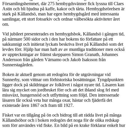
Församlingshemmet, där 275 hembygdsvänner fick lyssna till Claes
Astin och bli bjudna på kaffe, kakor och tårta. Hembygdsrörelsen är
stark på Kållandsö, man har egen hembygdsgård med intressanta
samlingar, ett stort fotoarkiv och ordnar välbesökta aktiviteter året
om.
Vid jubileet presenterades en hembygdsbok, Kållandsö i gången tid,
på närmare 500 sidor och i den har bokens tio författare på ett
sakkunnigt och initierat lyckats beskriva livet på Kållandsö som det
levdes förr. Hjälp har man haft av av muntliga traditioner men också
av uppteckningar av främst skepparen Simon Granath, Johannes
Andersson från gården Värnamo och Jakob Isaksson från
Sunnerstagården.
Boken är aktuell genom att redogöra för de utgrävningar vid
Sunnerby, som vittnar om förhistoriska bosättningar. Tyngdpunkten
ligger dock på skildringar av folklivet i något nyare tid. Läsaren kan
lära sig mycket om jordbruket förr och att det ibland slog fel med
missväxt, hungersnöd och utflyttning som följd. Den intresserade
läsaren får också veta hur många oxar, hästar och fjäderfä det
existerade åren 1867 och fram till 1927.
Fisket var en tillgång på ön och bidrog till att rädda livet på många
Kållandsöbor och i boken redogörs det noga för de olika redskap
som förr användes vid fiske. En bild på en krake förklarar enkelt hur