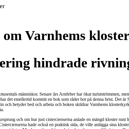
er
ta om Varnhems kloste
rering hindrade rivnin
tiotusentals människor. Senare års Arnfeber har ökat turistströmmen, m
a har det emellertid kommit en bok som råder bot på denna brist. Det är 
tin och betyder bed och arbeta och boken skildrar Varnhems klosterkyr
ia.
a ursprung och om hur just cistercienserna anlade en mängd kloster runt
Cistercienserna hade också en praktisk sida, de ville anlägga sina klos