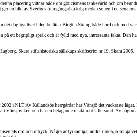
denna placering vittnar både om göticismens tankevärld och om beundra
yft ger en bild av Sveriges framgångsrika krig medan sonen i en senato
et dagliga livet i den berättar Birgitta Sträng både i ord och med vack
en på ett begripligt språk och är fylld med nya, intressanta fakta. Den
berg. Skara stiftshistoriska sällskaps skriftserie: nr 19. Skara 2005.
r 2002 i NLT Av Kållandsös herrgårdar har Vänsjö det vackraste läget
ka i Vänsjöviken och har en betagande utsikt mot Ullersund. Av någon 
entals ord och uttryck. Några är fyrkantiga, andra runda, somliga vet v
 och dit...