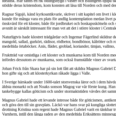
idealisk. Här fanns en rik odlingsbygd i väster och Billingens djupa
stödde deras kristendom, kom konsten att läsa till Norden och med de
Ragnar Sigsjö, känd kyrkoantikvarie, skriver i sitt kapitel om livet 
kunde för många vara en plats för andlig kontemplation medan livet på 
önskvärd för ett kloster, både för jordbruket och boskapsskötseln och
avsnitt är särskilt intressant för man vet att det i större kloster i Cen
Naturligtvis hade klostret trädgårdar och Ingemar Fägerlind skildrar de
mangold, sallad, gurkört, rädisor, rödbetor, bondbönor, kålrötter oc
medeltida örtaböcker. Anis, fläder, groblad, koriander, timjan, vallmo,
Fruktträd var omistliga i ett kloster och munkarna kom till Norden m
infördes dessutom av munkarna, som också framställde viner av svarta
Johan Frick från Skara har på sin lott fått att skildra Magnus Gabri
hon gifte sig och att klosterkyrkan råkade ligga i Valle.
I Sverige härskade under 1600-talet storsvenska läror och i dem hävda
äldsta monarki och att Noaks sonson Magog var vår förste kung. Han a
tankebygge kallas göticism och under stormaktstiden vävdes det samman
Magnus Gabriel hade ett levande intresse både för göticismen, antiken 
och göra den till sin gravplats. Läckö var hans svar på kungliga slot
drottning Kristina som regent hade Magnus Gabriel varit en tänkbar t
Varnhem, intill den långa raden av den medeltida Eriksättens minnesgrav