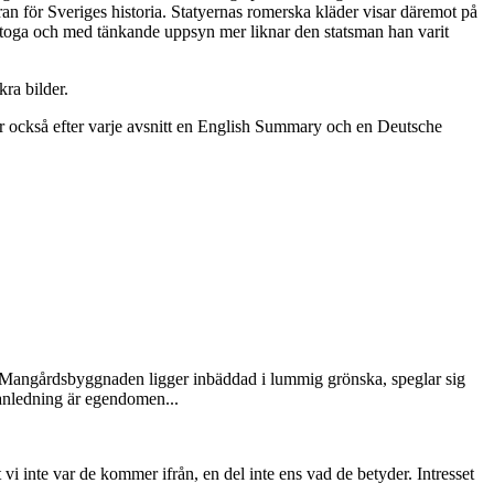
n för Sveriges historia. Statyernas romerska kläder visar däremot på
rs toga och med tänkande uppsyn mer liknar den statsman han varit
ra bilder.
 har också efter varje avsnitt en English Summary och en Deutsche
. Mangårdsbyggnaden ligger inbäddad i lummig grönska, speglar sig
anledning är egendomen...
i inte var de kommer ifrån, en del inte ens vad de betyder. Intresset