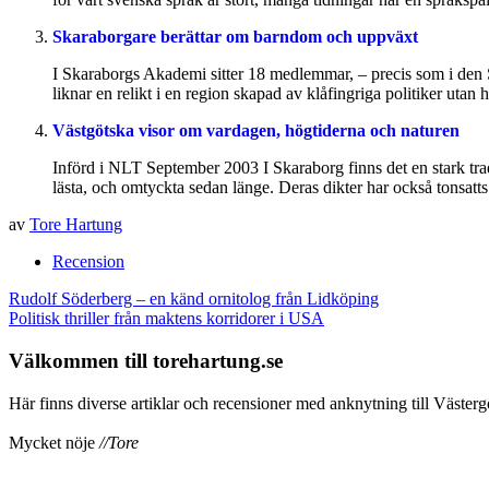
Skaraborgare berättar om barndom och uppväxt
I Skaraborgs Akademi sitter 18 medlemmar, – precis som i den Sv
liknar en relikt i en region skapad av klåfingriga politiker uta
Västgötska visor om vardagen, högtiderna och naturen
Införd i NLT September 2003 I Skaraborg finns det en stark trad
lästa, och omtyckta sedan länge. Deras dikter har också tonsatts.
av
Tore Hartung
Recension
Inläggsnavigering
Rudolf Söderberg – en känd ornitolog från Lidköping
Politisk thriller från maktens korridorer i USA
Välkommen till torehartung.se
Här finns diverse artiklar och recensioner med anknytning till Västergö
Mycket nöje
//Tore