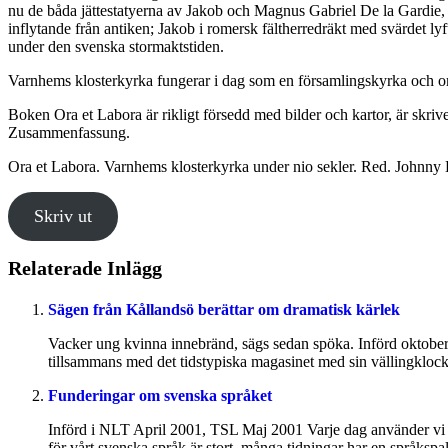
nu de båda jättestatyerna av Jakob och Magnus Gabriel De la Gardie, 
inflytande från antiken; Jakob i romersk fältherredräkt med svärdet l
under den svenska stormaktstiden.
Varnhems klosterkyrka fungerar i dag som en församlingskyrka och om d
Boken Ora et Labora är rikligt försedd med bilder och kartor, är skriv
Zusammenfassung.
Ora et Labora. Varnhems klosterkyrka under nio sekler. Red. Johnny Hag
Skriv ut
Relaterade Inlägg
Sägen från Kållandsö berättar om dramatisk kärlek
Vacker ung kvinna innebränd, sägs sedan spöka. Införd oktobe
tillsammans med det tidstypiska magasinet med sin vällingkloc
Funderingar om svenska språket
Införd i NLT April 2001, TSL Maj 2001 Varje dag använder vi tus
för vårt svenska språk är stort, många tidningar har en språkspalt