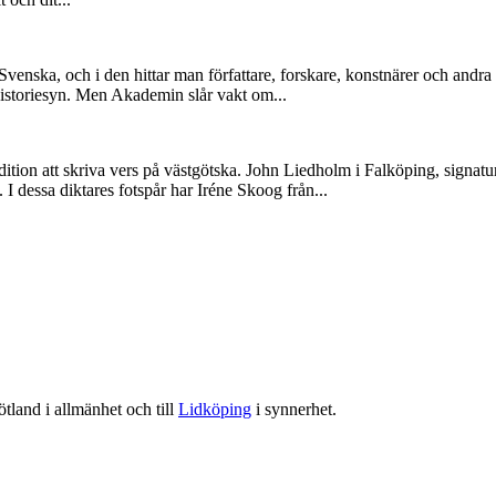
enska, och i den hittar man författare, forskare, konstnärer och andra 
n historiesyn. Men Akademin slår vakt om...
ition att skriva vers på västgötska. John Liedholm i Falköping, signat
 I dessa diktares fotspår har Iréne Skoog från...
tland i allmänhet och till
Lidköping
i synnerhet.