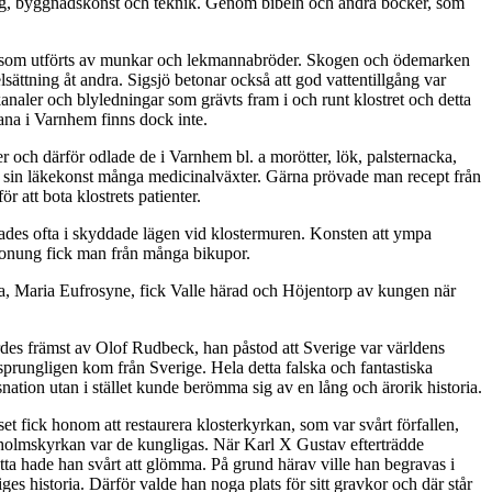
ling, byggnadskonst och teknik. Genom bibeln och andra böcker, som
lorna som utförts av munkar och lekmannabröder. Skogen och ödemarken
ättning åt andra. Sigsjö betonar också att god vattentillgång var
analer och blyledningar som grävts fram i och runt klostret och detta
ådana i Varnhem finns dock inte.
er och därför odlade de i Varnhem bl. a morötter, lök, palsternacka,
 i sin läkekonst många medicinalväxter. Gärna prövade man recept från
 att bota klostrets patienter.
rades ofta i skyddade lägen vid klostermuren. Konsten att ympa
 honung fick man från många bikupor.
ka, Maria Eufrosyne, fick Valle härad och Höjentorp av kungen när
rdes främst av Olof Rudbeck, han påstod att Sverige var världens
prungligen kom från Sverige. Hela detta falska och fantastiska
ation utan i stället kunde berömma sig av en lång och ärorik historia.
t fick honom att restaurera klosterkyrkan, som var svårt förfallen,
arholmskyrkan var de kungligas. När Karl X Gustav efterträdde
ta hade han svårt att glömma. På grund härav ville han begravas i
es historia. Därför valde han noga plats för sitt gravkor och där står