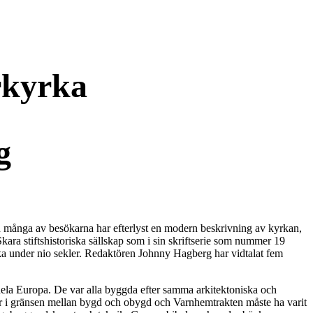
rkyrka
g
en många av besökarna har efterlyst en modern beskrivning av kyrkan,
Skara stiftshistoriska sällskap som i sin skriftserie som nummer 19
ka under nio sekler. Redaktören Johnny Hagberg har vidtalat fem
 hela Europa. De var alla byggda efter samma arkitektoniska och
ter i gränsen mellan bygd och obygd och Varnhemtrakten måste ha varit