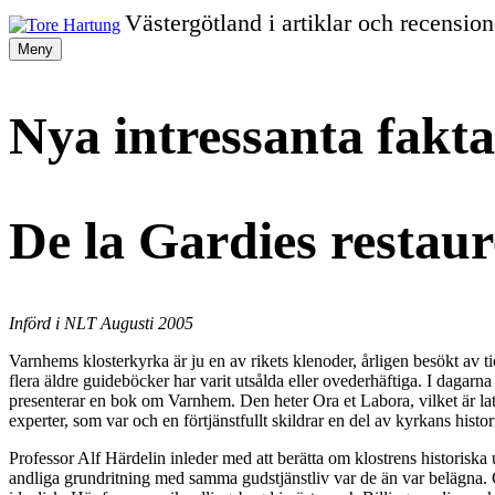
Gå
Västergötland i artiklar och recension
vidare
Tore
Meny
till
innehållet
Hartung
Nya intressanta fak
De la Gardies restau
Införd i NLT Augusti 2005
Varnhems klosterkyrka är ju en av rikets klenoder, årligen besökt av 
flera äldre guideböcker har varit utsålda eller ovederhäftiga. I dagarn
presenterar en bok om Varnhem. Den heter Ora et Labora, vilket är la
experter, som var och en förtjänstfullt skildrar en del av kyrkans histor
Professor Alf Härdelin inleder med att berätta om klostrens historisk
andliga grundritning med samma gudstjänstliv var de än var belägna. 