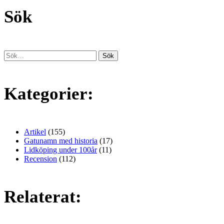
Sök
Kategorier:
Artikel
(155)
Gatunamn med historia
(17)
Lidköping under 100år
(11)
Recension
(112)
Relaterat: