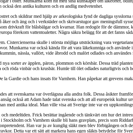
 skogar i öster. Munkarna kom hit med sina kunskaper om läkeörter, od
n också den antika kulturen och en andlig medvetenhet.
i klostret och skildrar med hjälp av arkeologiska fynd de dagliga syss
åker och äng och i verkstäder och skrivarstugor gav meningsfull syssels
 som drivkraft för blåsbälgar och kvarnar. Han redogör för de dämmor, k
traleuropa förekom vattentoaletter. Några säkra belägg för att det fanns s
m. Cistercienserna skulle i största möjliga utsträckning vara vegetarian
h rovor. Munkarna var också kända för att vara läkekunniga och använde
 kummin, nässla, vallört, vide åbrodd och malört odlades och användes för
ed nya sorter av äpplen, päron, plommon och körsbär. Dessa träd plante
 och röda vinbär och krusbär. Humle till ölet odlades naturligtvis och
el De la Gardie och hans insats för Varnhem. Han påpekar att grevens ma
des att svenskarna var överlägsna alla andra folk. Dessa åsikter framfö
nsåg också att Adam hade talat svenska och att all europeisk kultur urs
 med antika ideal. Man ville visa att Sverige inte var en uppkomlingsn
och medeltiden. Frick berättar ingående och tänkvärt om hur det intresse
tet i Stockholm och Varnhem skulle bli hans gravplats, precis som Ridd
ronpretendent. Han var ju av kunglig släkt men blev förbigången och det
kor. Detta var ett sätt att markera hans egen släkts betydelse för Sverig