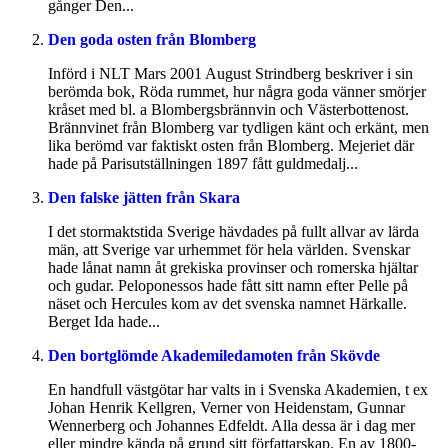
gånger Den...
Den goda osten från Blomberg
Införd i NLT Mars 2001 August Strindberg beskriver i sin
berömda bok, Röda rummet, hur några goda vänner smörjer
kråset med bl. a Blombergsbrännvin och Västerbottenost.
Brännvinet från Blomberg var tydligen känt och erkänt, men
lika berömd var faktiskt osten från Blomberg. Mejeriet där
hade på Parisutställningen 1897 fått guldmedalj...
Den falske jätten från Skara
I det stormaktstida Sverige hävdades på fullt allvar av lärda
män, att Sverige var urhemmet för hela världen. Svenskar
hade lånat namn åt grekiska provinser och romerska hjältar
och gudar. Peloponessos hade fått sitt namn efter Pelle på
näset och Hercules kom av det svenska namnet Härkalle.
Berget Ida hade...
Den bortglömde Akademiledamoten från Skövde
En handfull västgötar har valts in i Svenska Akademien, t ex
Johan Henrik Kellgren, Verner von Heidenstam, Gunnar
Wennerberg och Johannes Edfeldt. Alla dessa är i dag mer
eller mindre kända på grund sitt författarskap. En av 1800-