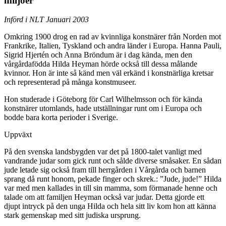
miljöer
Införd i NLT Januari 2003
Omkring 1900 drog en rad av kvinnliga konstnärer från Norden mot
Frankrike, Italien, Tyskland och andra länder i Europa. Hanna Pauli,
Sigrid Hjertén och Anna Bröndum är i dag kända, men den
vårgårdafödda Hilda Heyman hörde också till dessa målande
kvinnor. Hon är inte så känd men väl erkänd i konstnärliga kretsar
och representerad på många konstmuseer.
Hon studerade i Göteborg för Carl Wilhelmsson och för kända
konstnärer utomlands, hade utställningar runt om i Europa och
bodde bara korta perioder i Sverige.
Uppväxt
På den svenska landsbygden var det på 1800-talet vanligt med
vandrande judar som gick runt och sålde diverse småsaker. En sådan
jude letade sig också fram till herrgården i Vårgårda och barnen
sprang då runt honom, pekade finger och skrek.: ”Jude, jude!” Hilda
var med men kallades in till sin mamma, som förmanade henne och
talade om att familjen Heyman också var judar. Detta gjorde ett
djupt intryck på den unga Hilda och hela sitt liv kom hon att känna
stark gemenskap med sitt judiska ursprung.