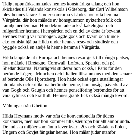
Tidigt uppmärksammades hennes konstnärliga talang och hon
skickades till Valands konstskola i Göteborg, där Carl Wilhelmson
blev hennes lärare. Under somrarna vistades hon ofta hemma i
Vårgårda, där hon målade av hönsgummor, nykterhetsfolk och
familjemedlemmar. Hon dekorerade också kakelugnar och
rullgardiner hemma i herrgården och en del av detta är bevarat.
Hennes familj var förmögen, ägde gods och kvarn och kunde
ekonomiskt hjälpa Hilda under hennes rese- och studieår och
byggde också en ateljé åt henne hemma i Vårgårda.
Hilda längtade ut i Europa och hennes resor gick till många platser,
hon målade i Bretagne, Cornwall, Lofoten, Spanien och på
Shetlandsöarna. Naturligtvis studerar hon också, i Paris för den
berömde Léger, i Munchen och i Italien tillsammans med den senare
så berömde Olle Hjortzberg. Hon hade också egna utställningar
utomlands och kritikerna berömde henne, hon ansågs påverkad av
van Gogh och Gaugin och hennes penselföring berömdes för att
vara rytmisk och kraftfull. Hennes grafik fick också många lovord.
Målningar från Ghetton
Hilda Heymans motiv var ofta de konventionella för tidens
konstnärer, men när hon kommer till Östeuropa blir allt annorlunda.
De judiska miljöer som ännu lever kvar i 20- och 30-talens Polen,
Ungern och Sovjet fängslar henne. Hon målar judar utanför