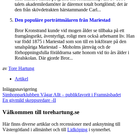
talets akademiledamöter är däremot totalt bortglömd; det är
den från skövdetrakten härstammande Carl...
Den populäre porträttmålaren från Mariestad
Bror Kronstrand kunde vid mogen ålder se tillbaka på ett
framgångsrikt, äventyrligt, roligt men också arbetsamt liv. Han
var född 1875 i Mariestad som son till en lokförare på den
smalspåriga Mariestad – Moholms järnväg och de
förhoppningsfulla föräldrarna satte honom vid tio års ålder i
Realskolan. Där gjorde Bror...
av
Tore Hartung
Artikel
Inläggsnavigering
Simhopparklubben Vågar Allt – publikfavorit i Framnäsbadet
En givmild skeppsredare -II
Välkommen till torehartung.se
Här finns diverse artiklar och recensioner med anknytning till
Västergötland i allmänhet och till
Lidköping
i synnerhet.