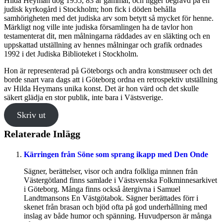
Hilda Heyman dog 1955, 83 år gammal, och ligger begravd på en
judisk kyrkogård i Stockholm; hon fick i döden behålla
samhörigheten med det judiska arv som betytt så mycket för henne.
Märkligt nog ville inte judiska församlingen ha de tavlor hon
testamenterat dit, men målningarna räddades av en släkting och en
uppskattad utställning av hennes målningar och grafik ordnades
1992 i det Judiska Biblioteket i Stockholm.
Hon är representerad på Göteborgs och andra konstmuseer och det
borde snart vara dags att i Göteborg ordna en retrospektiv utställning
av Hilda Heymans unika konst. Det är hon värd och det skulle
säkert glädja en stor publik, inte bara i Västsverige.
Skriv ut
Relaterade Inlägg
Kärringen från Söne som sprang ikapp med Den Onde
Sägner, berättelser, visor och andra folkliga minnen från
Västergötland finns samlade i Västsvenska Folkminnesarkivet
i Göteborg. Många finns också återgivna i Samuel
Landtmansons En Västgötabok. Sägner berättades förr i
skenet från brasan och bjöd ofta på god underhållning med
inslag av både humor och spänning. Huvudperson är många