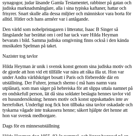
synagogor, judar läsande Gamla Testamentet, rabbiner på gatan och
judiska marknadsmånglare, alla i sina typiska kaftaner, hattar och
frisyrer. Snart skulle alla dessa miljöer och människor vara borta för
alltid. Hitler och hans arméer var i antågande.
Den värld som nobelpristagaren i litteratur, Isaac B Singer så
fängslande har berättat om i ord har tack vare Hilda Heyman
bevarats i bild. Samma judiska omgivning finns också i den kända
musikalen Spelman på taket.
Nazister tog tavlor
Hilda Heyman är unik i svensk konst genom sina judiska motiv och
de gjorde att hon vid ett tillfälle var nära att råka illa ut. Hon var
under Andra världskriget bosatt i Paris och förberedde där en
utställning. Der Fuhrer, jemach shemo ( må hans namn vara
utplånat), som man säger på hebreiska för att slippa uttala namnet på
en ondskefull person, lät då sina soldater beslagta hennes tavlor vid
en husundersökning; hennes motiv och konst uppskattades inte av
herrefolket. Underligt nog fick hon tillbaka sina tavlor oskadade och
tyskarna vågade inte trakassera henne; säkert hjälpte det henne att
hon var svensk medborgare.
Dags för en minnesutställning