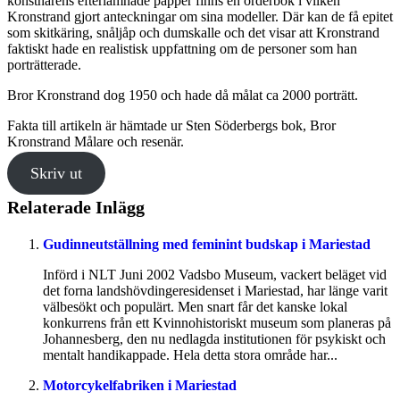
konstnärens efterlämnade papper finns en orderbok i vilken
Kronstrand gjort anteckningar om sina modeller. Där kan de få epitet
som skitkäring, snåljåp och dumskalle och det visar att Kronstrand
faktiskt hade en realistisk uppfattning om de personer som han
porträtterade.
Bror Kronstrand dog 1950 och hade då målat ca 2000 porträtt.
Fakta till artikeln är hämtade ur Sten Söderbergs bok, Bror
Kronstrand Målare och resenär.
Skriv ut
Relaterade Inlägg
Gudinneutställning med feminint budskap i Mariestad
Införd i NLT Juni 2002 Vadsbo Museum, vackert beläget vid
det forna landshövdingeresidenset i Mariestad, har länge varit
välbesökt och populärt. Men snart får det kanske lokal
konkurrens från ett Kvinnohistoriskt museum som planeras på
Johannesberg, den nu nedlagda institutionen för psykiskt och
mentalt handikappade. Hela detta stora område har...
Motorcykelfabriken i Mariestad