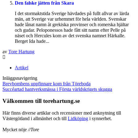
Den falske jätten från Skara
I det stormaktstida Sverige hävdades på fullt allvar av lärda
män, att Sverige var urhemmet för hela världen. Svenskar
hade lånat namn åt grekiska provinser och romerska hjältar
och gudar. Peloponessos hade fått sitt namn efter Pelle på
näset och Hercules kom av det svenska namnet Härkalle.
Berget Ida hade...
av
Tore Hartung
Artikel
Inläggsnavigering
Brevbombens uppfinnare kom från Töreboda
Succéartad hantverksmässa i Första världskrigets skugga
Välkommen till torehartung.se
Här finns diverse artiklar och recensioner med anknytning till
Västergötland i allmänhet och till
Lidköping
i synnerhet.
Mycket nöje
//Tore