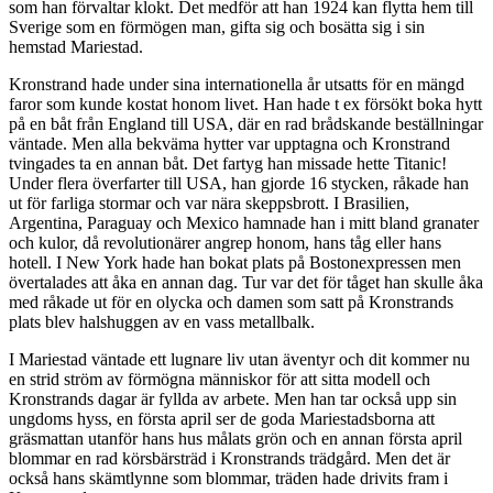
som han förvaltar klokt. Det medför att han 1924 kan flytta hem till
Sverige som en förmögen man, gifta sig och bosätta sig i sin
hemstad Mariestad.
Kronstrand hade under sina internationella år utsatts för en mängd
faror som kunde kostat honom livet. Han hade t ex försökt boka hytt
på en båt från England till USA, där en rad brådskande beställningar
väntade. Men alla bekväma hytter var upptagna och Kronstrand
tvingades ta en annan båt. Det fartyg han missade hette Titanic!
Under flera överfarter till USA, han gjorde 16 stycken, råkade han
ut för farliga stormar och var nära skeppsbrott. I Brasilien,
Argentina, Paraguay och Mexico hamnade han i mitt bland granater
och kulor, då revolutionärer angrep honom, hans tåg eller hans
hotell. I New York hade han bokat plats på Bostonexpressen men
övertalades att åka en annan dag. Tur var det för tåget han skulle åka
med råkade ut för en olycka och damen som satt på Kronstrands
plats blev halshuggen av en vass metallbalk.
I Mariestad väntade ett lugnare liv utan äventyr och dit kommer nu
en strid ström av förmögna människor för att sitta modell och
Kronstrands dagar är fyllda av arbete. Men han tar också upp sin
ungdoms hyss, en första april ser de goda Mariestadsborna att
gräsmattan utanför hans hus målats grön och en annan första april
blommar en rad körsbärsträd i Kronstrands trädgård. Men det är
också hans skämtlynne som blommar, träden hade drivits fram i