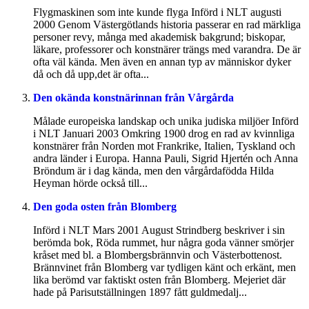
Flygmaskinen som inte kunde flyga Införd i NLT augusti
2000 Genom Västergötlands historia passerar en rad märkliga
personer revy, många med akademisk bakgrund; biskopar,
läkare, professorer och konstnärer trängs med varandra. De är
ofta väl kända. Men även en annan typ av människor dyker
då och då upp,det är ofta...
Den okända konstnärinnan från Vårgårda
Målade europeiska landskap och unika judiska miljöer Införd
i NLT Januari 2003 Omkring 1900 drog en rad av kvinnliga
konstnärer från Norden mot Frankrike, Italien, Tyskland och
andra länder i Europa. Hanna Pauli, Sigrid Hjertén och Anna
Bröndum är i dag kända, men den vårgårdafödda Hilda
Heyman hörde också till...
Den goda osten från Blomberg
Införd i NLT Mars 2001 August Strindberg beskriver i sin
berömda bok, Röda rummet, hur några goda vänner smörjer
kråset med bl. a Blombergsbrännvin och Västerbottenost.
Brännvinet från Blomberg var tydligen känt och erkänt, men
lika berömd var faktiskt osten från Blomberg. Mejeriet där
hade på Parisutställningen 1897 fått guldmedalj...