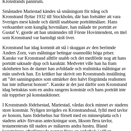
Kronstrands pannrum.
Småstaden Mariestad kändes så småningom för trång och
Kronstrand flyttar 1932 till Stockholm, där han fortsätter att vara
Sveriges mest kände och därtill snabbaste porträttmålare. Hans
verksamhet som kunglig hovmålare, han målade tre porträtt av
Gustaf V, gjorde att han utnämndes till Förste Hovintendent, en titel
som Kronstrand var barnsligt stolt över.
Kronstrand har idag kommit att stå i skuggan av den berömde
Anders Zorn, vars målningar betingar osannolikt höga priser.
Kanske var Kronstrand alltför snabb och det medförde nog att hans
porträtt saknade djup och karaktär. Medvetet ville han ha fram
skönheten hos de damer han avbildade och realistiska målningar av
män undvek han. En kritiker har skrivit om Kronstrands inställning
att ”det sanningspatos som utmärker den halvt förgrämda realismen
har inte influerat honom”. Kanske är det just därför som Kronstrand
idag betraktas som en andra rangens konstnär och hans porträtt inte
når toppriser på konstauktioner.
I Kronstrands födelsestad, Mariestad, vårdas dock minnet av stadens
store konstnär. Nyligen invigdes en Kronstrandssal, fylld med tavlor
av honom, hans födelsehus har försett med en minnesplatta och i
stadens arkiv förvaras anteckningar som, liksom flera tavlor,
testamenterats till staden av målarens andra hustru. Bland