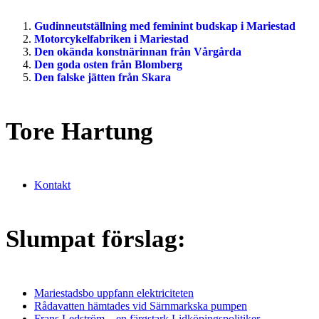
Gudinneutställning med feminint budskap i Mariestad
Motorcykelfabriken i Mariestad
Den okända konstnärinnan från Vårgårda
Den goda osten från Blomberg
Den falske jätten från Skara
Tore Hartung
Kontakt
Slumpat förslag:
Mariestadsbo uppfann elektriciteten
Rådavatten hämtades vid Särnmarkska pumpen
Frans Ledström – en färgstark Lidköpingspolitiker