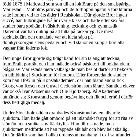
född 1875 i Mariestad som son till en lokförare på den smalspåriga
Mariestad – Moholms järnväg och de förhoppningsfulla föräldrarna
satte honom vid tio års ålder i Realskolan. Där gjorde Bror ingen
succé, han tillbringade två år i varje klass och hade efter sex års
studier bara godkänt i välskrivning, teckning och gymnastik.
Däremot var han duktig på att hitta på rackartyg. De mest
spektakulära och omtalade var att kleta såpa på
domkyrkoorganistens pedaler och vid stationen koppla bort alla
vagnar från faderns lok.
Den unge Bror gjorde sig tidigt känd för sin talang att teckna,
framförallt porträtt och han målade också påskkort till bokhandeln.
Några av Mariestads mera välbärgade män beslöt därför att bekosta
en utbildning i Stockholm för honom. Efter förberedande studier
kom han 1895 in på Konstakademien, där han bland andra fick
Georg von Rosen och Gustaf Cederström som lärare. Samtida elever
var också Ivar Arosenius och Olle Hjortzberg. På Akademien
utmärkte sig Kronstrand genom begåvning och flit och erhöll därför
dess hertigliga medalj.
Under Stockholmstiden drabbades Kronstrand av en allvarlig
sjukdom. Han hade gått ombord på ett utländskt fartyg för att rita av
sjömän, men smittats av fläcktyfus. Han tillfrisknade, men
sjukdomen medförde att han tappade allt hår och blev helt skallig.
Det är därför som han i olika ordenssammanhang, t ex i samfundet