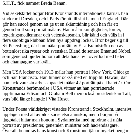
S.H.T., fick namnet Breda Benan.
Vid sekelskiftet börjar Bror Kronstrands internationella karriär, han
studerar i Dresden, och i Paris för att till slut hamna i England. Där
gör han succé genom att ge ut en skämttidning och han får ett
genombrott som porträttmålare. Han målar kungligheter, lorder,
regeringsmedlemmar och vetenskapsmän, blir känd och väljs in i
flera snobbiga klubbar. Men nya uppdrag lockar, Bror beger sig till
S:t Petersburg, där han målar porträtt av Elsa Brändström och av
bottenlöst rika ryssar och svenskar. Bland de senare Emanuel Nobel,
som generöst bjuder honom att dela hans liv i överflöd med baler
och champagne var kväll.
Men USA lockar och 1913 målar han porträtt i New York, Chicago
och San Francisco. Han hinner också med en tripp till Hawaii, där
han tack vare sin arbetskapacitet målar 42 porträtt på ett halvt år. Om
Kronstrands berömmelse i USA vittnar att han porträtterade
uppfinnarna Edison och Graham Bell men också presidentskan Taft,
vars bild länge hängde i Vita Huset.
Under Första världskriget vistades Kronstrand i Stockholm, intensivt
upptagen med att avbilda societetsmänniskor, men i början på
tjugotalet hittar man honom i Sydamerika med uppdrag att måla
porträtt av presidenter, generaler, ministrar och haciendaägare.
Överallt beundras hans konst och Kronstrand tjänar mycket pengar