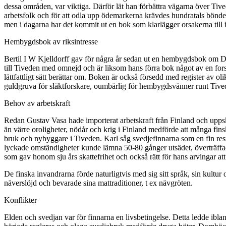
dessa områden, var viktiga. Därför lät han förbättra vägarna över Tive
arbetsfolk och för att odla upp ödemarkerna krävdes hundratals bönder
men i dagarna har det kommit ut en bok som klarlägger orsakerna till
Hembygdsbok av riksintresse
Bertil I W Kjelldorff gav för några år sedan ut en hembygdsbok om De
till Tiveden med omnejd och är liksom hans förra bok något av en for
lättfattligt sätt berättar om. Boken är också försedd med register av o
guldgruva för släktforskare, oumbärlig för hembygdsvänner runt Tiveden
Behov av arbetskraft
Redan Gustav Vasa hade importerat arbetskraft från Finland och uppsk
än värre oroligheter, nödår och krig i Finland medförde att många fins
bruk och nybyggare i Tiveden. Karl såg svedjefinnarna som en fin resu
lyckade omständigheter kunde lämna 50-80 gånger utsädet, överträffade
som gav honom sju års skattefrihet och också rätt för hans arvingar at
De finska invandrarna förde naturligtvis med sig sitt språk, sin kultur
näverslöjd och bevarade sina mattraditioner, t ex nävgröten.
Konflikter
Elden och svedjan var för finnarna en livsbetingelse. Detta ledde iblan