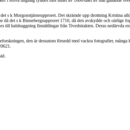
 i Hova tingslag fylldes mot slutet av 1600-talet av mål gällande sved
r det s k Morgonstjärneupproret. Det skrämde upp drottning Kristina al
 var då det s k Binnebergsupproret 1710, då den avskydde och oärlige
s till halshuggning finnättlingar från Tivedstrakten. Deras nedärvda env
storieforskningen, den är dessutom försedd med vackra fotografier, många
20621.
sid.