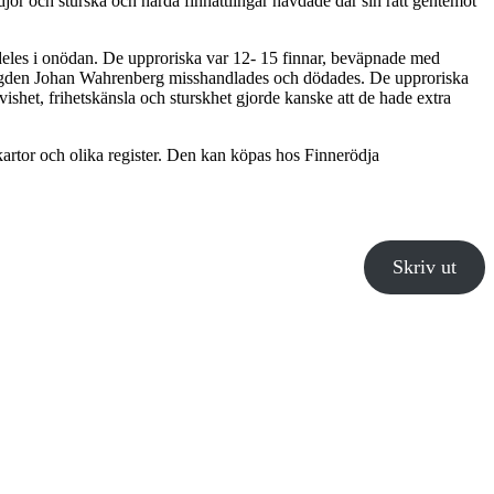
jor och sturska och hårda finnättlingar hävdade där sin rätt gentemot
ldeles i onödan. De upproriska var 12- 15 finnar, beväpnade med
 fogden Johan Wahrenberg misshandlades och dödades. De upproriska
ishet, frihetskänsla och sturskhet gjorde kanske att de hade extra
 kartor och olika register. Den kan köpas hos Finnerödja
Skriv ut