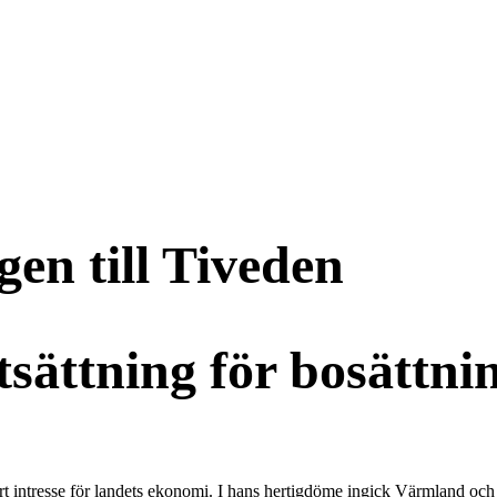
en till Tiveden
sättning för bosättni
tort intresse för landets ekonomi. I hans hertigdöme ingick Värmland oc