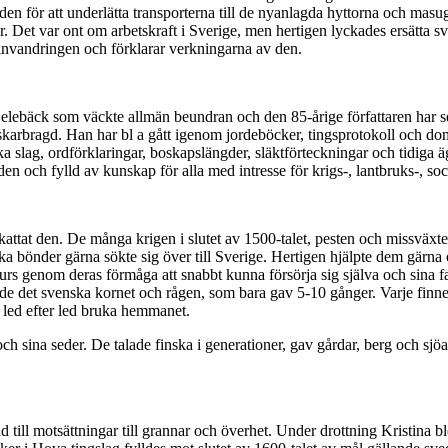
den för att underlätta transporterna till de nyanlagda hyttorna och mas
. Det var ont om arbetskraft i Sverige, men hertigen lyckades ersätta s
 invandringen och förklarar verkningarna av den.
lebäck som väckte allmän beundran och den 85-årige författaren har se
skarbragd. Han har bl a gått igenom jordeböcker, tingsprotokoll och dom
lika slag, ordförklaringar, boskapslängder, släktförteckningar och tidig
 och fylld av kunskap för alla med intresse för krigs-, lantbruks-, soci
attat den. De många krigen i slutet av 1500-talet, pesten och missväxt
ka bönder gärna sökte sig över till Sverige. Hertigen hjälpte dem gärna o
rs genom deras förmåga att snabbt kunna försörja sig själva och sina f
 det svenska kornet och rågen, som bara gav 5-10 gånger. Varje finne so
t led efter led bruka hemmanet.
 och sina seder. De talade finska i generationer, gav gårdar, berg och sj
d till motsättningar till grannar och överhet. Under drottning Kristina 