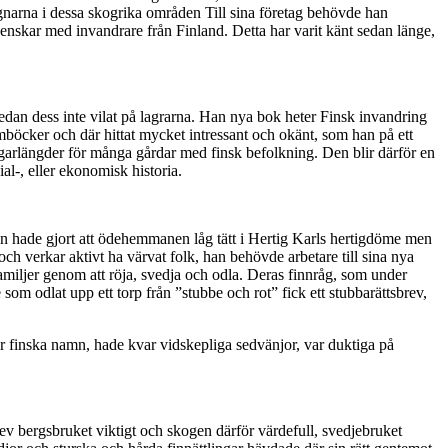
ugnarna i dessa skogrika områden Till sina företag behövde han
venskar med invandrare från Finland. Detta har varit känt sedan länge,
dan dess inte vilat på lagrarna. Han nya bok heter Finsk invandring
böcker och där hittat mycket intressant och okänt, som han på ett
a ägarlängder för många gårdar med finsk befolkning. Den blir därför en
al-, eller ekonomisk historia.
en hade gjort att ödehemmanen låg tätt i Hertig Karls hertigdöme men
ch verkar aktivt ha värvat folk, han behövde arbetare till sina nya
amiljer genom att röja, svedja och odla. Deras finnråg, som under
m odlat upp ett torp från ”stubbe och rot” fick ett stubbarättsbrev,
öar finska namn, hade kvar vidskepliga sedvänjor, var duktiga på
blev bergsbruket viktigt och skogen därför värdefull, svedjebruket