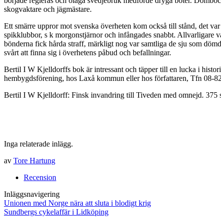
började regleras och olaga svedjebruk medförde dryga böter. Domböcker
skogvaktare och jägmästare.
Ett smärre uppror mot svenska överheten kom också till stånd, det va
spikklubbor, s k morgonstjärnor och infångades snabbt. Allvarligare
bönderna fick hårda straff, märkligt nog var samtliga de sju som dömde
svårt att finna sig i överhetens påbud och befallningar.
Bertil I W Kjelldorffs bok är intressant och täpper till en lucka i hi
hembygdsförening, hos Laxå kommun eller hos författaren, Tfn 08-8
Bertil I W Kjelldorff: Finsk invandring till Tiveden med omnejd. 375 
Inga relaterade inlägg.
av
Tore Hartung
Recension
Inläggsnavigering
Unionen med Norge nära att sluta i blodigt krig
Sundbergs cykelaffär i Lidköping