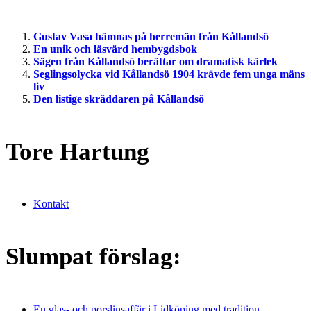
Gustav Vasa hämnas på herremän från Kållandsö
En unik och läsvärd hembygdsbok
Sägen från Kållandsö berättar om dramatisk kärlek
Seglingsolycka vid Kållandsö 1904 krävde fem unga mäns
liv
Den listige skräddaren på Kållandsö
Tore Hartung
Kontakt
Slumpat förslag:
En glas- och porslinsaffär i Lidköping med tradition