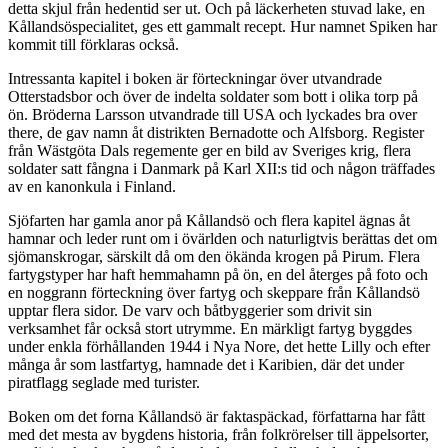
detta skjul från hedentid ser ut. Och på läckerheten stuvad lake, en
Kållandsöspecialitet, ges ett gammalt recept. Hur namnet Spiken har
kommit till förklaras också.
Intressanta kapitel i boken är förteckningar över utvandrade
Otterstadsbor och över de indelta soldater som bott i olika torp på
ön. Bröderna Larsson utvandrade till USA och lyckades bra over
there, de gav namn åt distrikten Bernadotte och Alfsborg. Register
från Wästgöta Dals regemente ger en bild av Sveriges krig, flera
soldater satt fångna i Danmark på Karl XII:s tid och någon träffades
av en kanonkula i Finland.
Sjöfarten har gamla anor på Kållandsö och flera kapitel ägnas åt
hamnar och leder runt om i övärlden och naturligtvis berättas det om
sjömanskrogar, särskilt då om den ökända krogen på Pirum. Flera
fartygstyper har haft hemmahamn på ön, en del återges på foto och
en noggrann förteckning över fartyg och skeppare från Kållandsö
upptar flera sidor. De varv och båtbyggerier som drivit sin
verksamhet får också stort utrymme. En märkligt fartyg byggdes
under enkla förhållanden 1944 i Nya Nore, det hette Lilly och efter
många år som lastfartyg, hamnade det i Karibien, där det under
piratflagg seglade med turister.
Boken om det forna Kållandsö är faktaspäckad, författarna har fått
med det mesta av bygdens historia, från folkrörelser till äppelsorter,