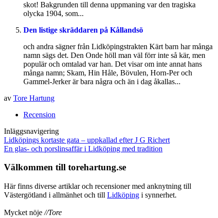
skot! Bakgrunden till denna uppmaning var den tragiska
olycka 1904, som...
Den listige skräddaren på Kållandsö
och andra sägner från Lidköpingstrakten Kärt barn har många
namn sägs det. Den Onde höll man väl förr inte så kär, men
populär och omtalad var han. Det visar om inte annat hans
många namn; Skam, Hin Håle, Bövulen, Horn-Per och
Gammel-Jerker är bara några och än i dag åkallas...
av
Tore Hartung
Recension
Inläggsnavigering
Lidköpings kortaste gata – uppkallad efter J G Richert
En glas- och porslinsaffär i Lidköping med tradition
Välkommen till torehartung.se
Här finns diverse artiklar och recensioner med anknytning till
Västergötland i allmänhet och till
Lidköping
i synnerhet.
Mycket nöje
//Tore