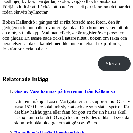
postlinjer, kyrkor, herrgårdar, skolor, vargskall och dansbanor.
Förtjänstfullt är att Läcköslott bara ägnas ett par sidor, om det har det
redan skrivits hyllmetrar.
Boken Kållandsö i gången tid är rikt försedd med foton, den är
gedigen och innehåller ovärderliga fakta. Den kommer säkert att bli
en omtyckt julklapp. Vad man efterlyser är register över personer
och gårdar. En läsare hade också lättare hittat i boken om fakta och
berättelser samlats i kapitel med liknande innehåll t ex jordbruk,
folkrörelser, original etc.
Skriv ut
Relaterade Inlägg
Gustav Vasa hämnas på herremän från Kållandsö
…till enn nådigh Lösen Västgötaherrarnas uppror mot Gustav
Vasa 1529 blev totalt misslyckat och de som stått i spetsen för
det blev halshuggna eller fann för gott att för sin hälsas skull
hastigt lämna landet. Övriga ledare lyckades rädda sitt svedda
skinn och blåa blod genom att göra avbön och...
En unik och läsvärd hembygdsbok