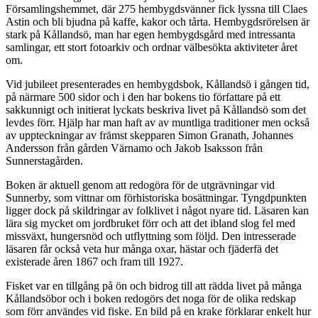
Församlingshemmet, där 275 hembygdsvänner fick lyssna till Claes
Astin och bli bjudna på kaffe, kakor och tårta. Hembygdsrörelsen är
stark på Kållandsö, man har egen hembygdsgård med intressanta
samlingar, ett stort fotoarkiv och ordnar välbesökta aktiviteter året
om.
Vid jubileet presenterades en hembygdsbok, Kållandsö i gången tid,
på närmare 500 sidor och i den har bokens tio författare på ett
sakkunnigt och initierat lyckats beskriva livet på Kållandsö som det
levdes förr. Hjälp har man haft av av muntliga traditioner men också
av uppteckningar av främst skepparen Simon Granath, Johannes
Andersson från gården Värnamo och Jakob Isaksson från
Sunnerstagården.
Boken är aktuell genom att redogöra för de utgrävningar vid
Sunnerby, som vittnar om förhistoriska bosättningar. Tyngdpunkten
ligger dock på skildringar av folklivet i något nyare tid. Läsaren kan
lära sig mycket om jordbruket förr och att det ibland slog fel med
missväxt, hungersnöd och utflyttning som följd. Den intresserade
läsaren får också veta hur många oxar, hästar och fjäderfä det
existerade åren 1867 och fram till 1927.
Fisket var en tillgång på ön och bidrog till att rädda livet på många
Kållandsöbor och i boken redogörs det noga för de olika redskap
som förr användes vid fiske. En bild på en krake förklarar enkelt hur