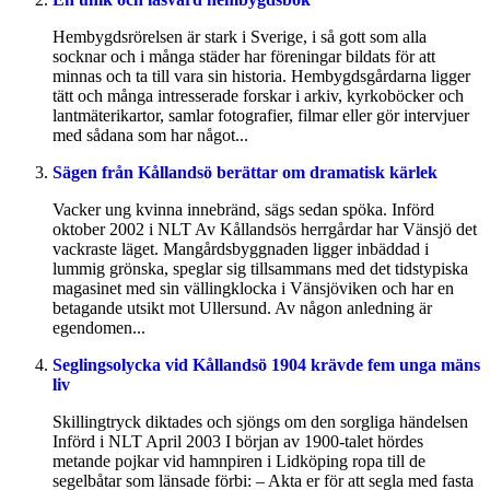
Hembygdsrörelsen är stark i Sverige, i så gott som alla
socknar och i många städer har föreningar bildats för att
minnas och ta till vara sin historia. Hembygdsgårdarna ligger
tätt och många intresserade forskar i arkiv, kyrkoböcker och
lantmäterikartor, samlar fotografier, filmar eller gör intervjuer
med sådana som har något...
Sägen från Kållandsö berättar om dramatisk kärlek
Vacker ung kvinna innebränd, sägs sedan spöka. Införd
oktober 2002 i NLT Av Kållandsös herrgårdar har Vänsjö det
vackraste läget. Mangårdsbyggnaden ligger inbäddad i
lummig grönska, speglar sig tillsammans med det tidstypiska
magasinet med sin vällingklocka i Vänsjöviken och har en
betagande utsikt mot Ullersund. Av någon anledning är
egendomen...
Seglingsolycka vid Kållandsö 1904 krävde fem unga mäns
liv
Skillingtryck diktades och sjöngs om den sorgliga händelsen
Införd i NLT April 2003 I början av 1900-talet hördes
metande pojkar vid hamnpiren i Lidköping ropa till de
segelbåtar som länsade förbi: – Akta er för att segla med fasta