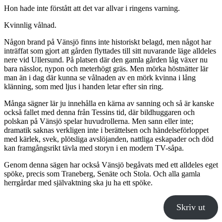
Hon hade inte förstått att det var allvar i ringens varning.
Kvinnlig vålnad.
Någon brand på Vänsjö finns inte historiskt belagd, men något har
inträffat som gjort att gården flyttades till sitt nuvarande läge alldeles
nere vid Ullersund. På platsen där den gamla gården låg växer nu
bara nässlor, nypon och meterhögt gräs. Men mörka höstnätter lär
man än i dag där kunna se vålnaden av en mörk kvinna i lång
klänning, som med ljus i handen letar efter sin ring.
Många sägner lär ju innehålla en kärna av sanning och så är kanske
också fallet med denna från Tessins tid, där bildhuggaren och
polskan på Vänsjö spelar huvudrollerna. Men sann eller inte;
dramatik saknas verkligen inte i berättelsen och händelseförloppet
med kärlek, svek, plötsliga avslöjanden, nattliga eskapader och död
kan framgångsrikt tävla med storyn i en modern TV-såpa.
Genom denna sägen har också Vänsjö begåvats med ett alldeles eget
spöke, precis som Traneberg, Senäte och Stola. Och alla gamla
herrgårdar med självaktning ska ju ha ett spöke.
Skriv ut