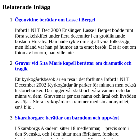
Relaterade Inlägg
Ögonvittne berättar om Lasse i Berget
Införd i NLT Dec 2000 Enslingen Lasse i Berget bodde runt
förra sekelskiftet under flera decennier i en grottliknande
bostad i Husaby. Han hade rykte om sig att vara folkskygg,
men ibland var han på humör att ta emot besök. Det är ont om
foton av honom, han ville inte...
Gravar vid S:ta Marie kapell berättar om dramatik och
tragik
Ett kyrkogårdsbesök är en resa i det förflutna Införd i NLT
December 2002 Kyrkogårdar är parker för minnen men också
historieböcker. Där ligger vår släkt och våra vänner och där
minns vi dem. Gravstenar ger oss namn och årtal och livsöden
avslöjas. Stora kyrkogårdar skrämmer med sin anonymitet,
små blir...
Skaraborgare berättar om barndom och uppväxt
I Skaraborgs Akademi sitter 18 medlemmar, – precis som i
den Svenska, och i den hittar man författare, forskare,