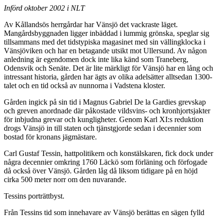
Införd oktober 2002 i NLT
Av Kållandsös herrgårdar har Vänsjö det vackraste läget.
Mangårdsbyggnaden ligger inbäddad i lummig grönska, speglar sig
tillsammans med det tidstypiska magasinet med sin vällingklocka i
Vänsjöviken och har en betagande utsikt mot Ullersund. Av någon
anledning är egendomen dock inte lika känd som Traneberg,
Odensvik och Senäte. Det är lite märkligt för Vänsjö har en lång och
intressant historia, gården har ägts av olika adelsätter alltsedan 1300-
talet och en tid också av nunnorna i Vadstena kloster.
Gården ingick på sin tid i Magnus Gabriel De la Gardies grevskap
och greven anordnade där påkostade vildsvins- och kronhjortsjakter
för inbjudna grevar och kungligheter. Genom Karl XI:s reduktion
drogs Vänsjö in till staten och tjänstgjorde sedan i decennier som
bostad för kronans jägmästare.
Carl Gustaf Tessin, hattpolitikern och konstälskaren, fick dock under
några decennier omkring 1760 Läckö som förläning och förfogade
då också över Vänsjö. Gården låg då liksom tidigare på en höjd
cirka 500 meter norr om den nuvarande.
Tessins porträttbyst.
Från Tessins tid som innehavare av Vänsjö berättas en sägen fylld