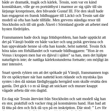
både av dramatik, tragik och kärlek. Tessin, som var en känd
konstälskare, ville ge en porträttbyst i marmor av sig själv till sin
lärjunge kronprinsen, den blivande Gustaf III. För den skull hade
han engagerat en fransk bildhuggare till Läckö och Tessin satt där
modell så ofta han hade tillfälle. Men grevens ständiga resor till
Stockholm och till sitt gods Åkerö i Sörmland gjorde att arbetet med
bysten fördröjdes.
Fransmannen hade dock inga fritidsproblem, han hade upptäckt att
det på Vänsjö bodde en både vacker och ung polsk grevinna och
han uppvaktade henne så ofta han kunde, helst nattetid. Tessin fick
höra talas om förhållandet och varnade bildhuggaren: ”Hon är en
Venus i kroppen men har en djävul i själen” sa han, men det hjälpte
naturligtvis inte; de nattliga kärleksstunderna fortsatte; om möjligt än
mer intensivt.
Snart spreds rykten om att det spökade på Vänsjö, fransmannen togs
för en spökryttare när han nattetid kom ridande och mystiska ljus
syntes i den då nästan färdigbyggda herrgård som skulle ersätta den
gamla. Det gick t o m så långt att snickare och murare knappt
vågade arbeta där ens dagtid.
En dag när Tessin återvänt från Stockholm och satt modell såg han
en stor, praktfull och vacker ring på konstnärens hand. Han bad att
få titta på den och fick då syn på en inskription. Där stod: ” Lev för