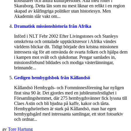
konstnärer och andra kulturpersoner. Alla med rötter i
Skaraborg. Detta län som nu mest liknar en relikt i en region
skapad av klåfingriga politiker utan historiesyn. Men
Akademin slår vakt om...
Dramatisk missionshistoria från Afrika
Införd i NLT Febr 2002 Efter Livingstones och Stanleys
omskrivna och omtalade upptäcktsresor i Afrika vändes
världens blickar dit. Tidigt började den kristna missionen
intressera sig för att omvända de svarta folken och hjälpa dem
i kampen mot svält och sjukdomar. Pengar samlades in,
missionsförbund bildades och modiga västerlänningar,
brinnande...
Gedigen hembygdsbok från Kållandsö
Kållandsö Hembygds- och Fornminnesförening har nyligen
firat sina 90 år. Det gjordes med en jubileumsfestlighet i
Församlingshemmet, där 275 hembygdsvänner fick lyssna till
Claes Astin och bli bjudna på kaffe, kakor och tårta.
Hembygdsrörelsen är stark på Kållandsö, man har egen
hembygdsgård med intressanta samlingar, ett stort fotoarkiv
och ordnar...
av
Tore Hartung