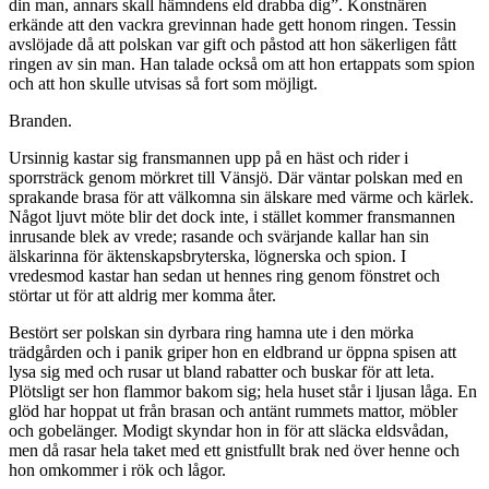
din man, annars skall hämndens eld drabba dig”. Konstnären
erkände att den vackra grevinnan hade gett honom ringen. Tessin
avslöjade då att polskan var gift och påstod att hon säkerligen fått
ringen av sin man. Han talade också om att hon ertappats som spion
och att hon skulle utvisas så fort som möjligt.
Branden.
Ursinnig kastar sig fransmannen upp på en häst och rider i
sporrsträck genom mörkret till Vänsjö. Där väntar polskan med en
sprakande brasa för att välkomna sin älskare med värme och kärlek.
Något ljuvt möte blir det dock inte, i stället kommer fransmannen
inrusande blek av vrede; rasande och svärjande kallar han sin
älskarinna för äktenskapsbryterska, lögnerska och spion. I
vredesmod kastar han sedan ut hennes ring genom fönstret och
störtar ut för att aldrig mer komma åter.
Bestört ser polskan sin dyrbara ring hamna ute i den mörka
trädgården och i panik griper hon en eldbrand ur öppna spisen att
lysa sig med och rusar ut bland rabatter och buskar för att leta.
Plötsligt ser hon flammor bakom sig; hela huset står i ljusan låga. En
glöd har hoppat ut från brasan och antänt rummets mattor, möbler
och gobelänger. Modigt skyndar hon in för att släcka eldsvådan,
men då rasar hela taket med ett gnistfullt brak ned över henne och
hon omkommer i rök och lågor.