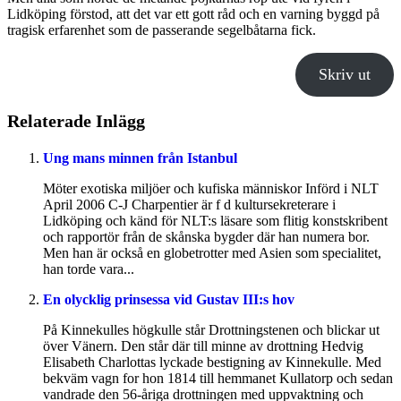
Lidköping förstod, att det var ett gott råd och en varning byggd på
tragisk erfarenhet som de passerande segelbåtarna fick.
Skriv ut
Relaterade Inlägg
Ung mans minnen från Istanbul
Möter exotiska miljöer och kufiska människor Införd i NLT
April 2006 C-J Charpentier är f d kultursekreterare i
Lidköping och känd för NLT:s läsare som flitig konstskribent
och rapportör från de skånska bygder där han numera bor.
Men han är också en globetrotter med Asien som specialitet,
han torde vara...
En olycklig prinsessa vid Gustav III:s hov
På Kinnekulles högkulle står Drottningstenen och blickar ut
över Vänern. Den står där till minne av drottning Hedvig
Elisabeth Charlottas lyckade bestigning av Kinnekulle. Med
bekväm vagn for hon 1814 till hemmanet Kullatorp och sedan
vandrade den 56-åriga drottningen med uppvaktning och