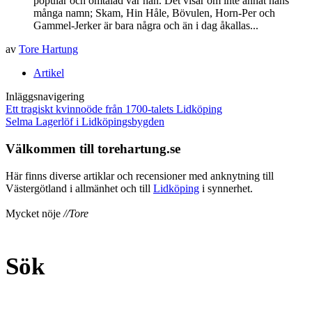
populär och omtalad var han. Det visar om inte annat hans
många namn; Skam, Hin Håle, Bövulen, Horn-Per och
Gammel-Jerker är bara några och än i dag åkallas...
av
Tore Hartung
Artikel
Inläggsnavigering
Ett tragiskt kvinnoöde från 1700-talets Lidköping
Selma Lagerlöf i Lidköpingsbygden
Välkommen till torehartung.se
Här finns diverse artiklar och recensioner med anknytning till
Västergötland i allmänhet och till
Lidköping
i synnerhet.
Mycket nöje
//Tore
Sök