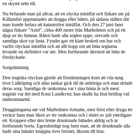
en skymt setts till.
Nu befarade man på allvar, att en olycka inträffat och fiskare ute på
Kållandsö uppmanades att dragga efter båten, på sådana ställen där
man kunde befara att katastrofen inträffat. Och den 27 juni fann
några fiskare ”Ariel”, cirka 400 meter från Marholmen och på ett
djup av tio famnar. Båten hade alla seglen uppe, orevade och
samtliga skot var fasta. Fyndet gav ett klart besked om hur och
varför olyckan inträffat och att allt hopp om att hitta seglarna
levande nu definitivt var ute. Men fortfarande återstod att hitta de
förolyckade.
Sorgstämning
Den tragiska olyckan gjorde att förstämningen kom att vila tung
över Lidköping och allas tankar gick till de anhöriga och man delade
deras sorg. Samtliga de omkomna var i sina bästa år och mest
tragiskt var det med Knut Lundkvist; han skulle ha firat bröllop vid
midsommartid.
Draggningarna ute vid Marholmen fortsatte, men först efter dryga tre
veckor fann man liken av tre omkomna och i slutet av juli ytterligare
ett. Kroppen efter den femte drunknade hittades aldrig och är
fortfarande borta. Egendomligt nog fann man, att de drunknade alla
hade sina händer knäppta över bröstet, liksom till bön.