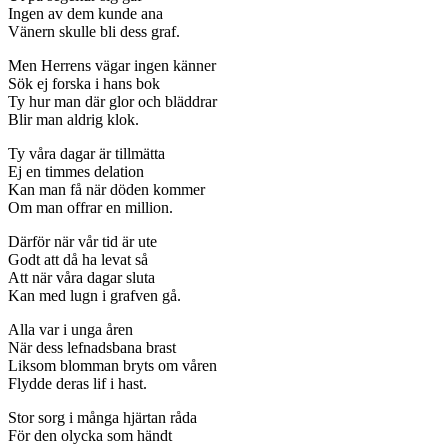
Ingen av dem kunde ana
Vänern skulle bli dess graf.
Men Herrens vägar ingen känner
Sök ej forska i hans bok
Ty hur man där glor och bläddrar
Blir man aldrig klok.
Ty våra dagar är tillmätta
Ej en timmes delation
Kan man få när döden kommer
Om man offrar en million.
Därför när vår tid är ute
Godt att då ha levat så
Att när våra dagar sluta
Kan med lugn i grafven gå.
Alla var i unga åren
När dess lefnadsbana brast
Liksom blomman bryts om våren
Flydde deras lif i hast.
Stor sorg i många hjärtan råda
För den olycka som händt