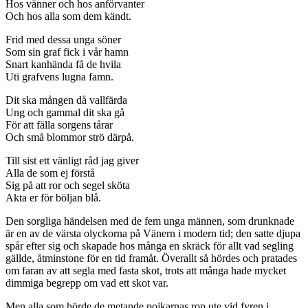
Hos vänner och hos anförvanter
Och hos alla som dem kändt.
Frid med dessa unga söner
Som sin graf fick i vår hamn
Snart kanhända få de hvila
Uti grafvens lugna famn.
Dit ska mången då vallfärda
Ung och gammal dit ska gå
För att fälla sorgens tårar
Och små blommor strö därpå.
Till sist ett vänligt råd jag giver
Alla de som ej förstå
Sig på att ror och segel sköta
Akta er för böljan blå.
Den sorgliga händelsen med de fem unga männen, som drunknade
är en av de värsta olyckorna på Vänern i modern tid; den satte djupa
spår efter sig och skapade hos många en skräck för allt vad segling
gällde, åtminstone för en tid framåt. Överallt så hördes och pratades
om faran av att segla med fasta skot, trots att många hade mycket
dimmiga begrepp om vad ett skot var.
Men alla som hörde de metande pojkarnas rop ute vid fyren i