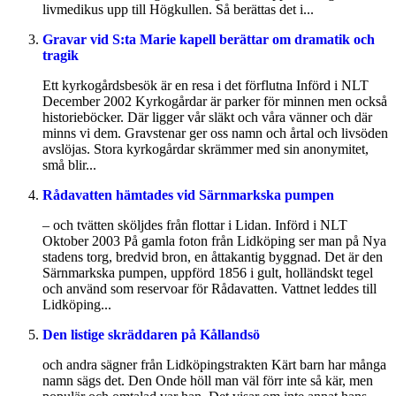
livmedikus upp till Högkullen. Så berättas det i...
Gravar vid S:ta Marie kapell berättar om dramatik och
tragik
Ett kyrkogårdsbesök är en resa i det förflutna Införd i NLT
December 2002 Kyrkogårdar är parker för minnen men också
historieböcker. Där ligger vår släkt och våra vänner och där
minns vi dem. Gravstenar ger oss namn och årtal och livsöden
avslöjas. Stora kyrkogårdar skrämmer med sin anonymitet,
små blir...
Rådavatten hämtades vid Särnmarkska pumpen
– och tvätten sköljdes från flottar i Lidan. Införd i NLT
Oktober 2003 På gamla foton från Lidköping ser man på Nya
stadens torg, bredvid bron, en åttakantig byggnad. Det är den
Särnmarkska pumpen, uppförd 1856 i gult, holländskt tegel
och använd som reservoar för Rådavatten. Vattnet leddes till
Lidköping...
Den listige skräddaren på Kållandsö
och andra sägner från Lidköpingstrakten Kärt barn har många
namn sägs det. Den Onde höll man väl förr inte så kär, men