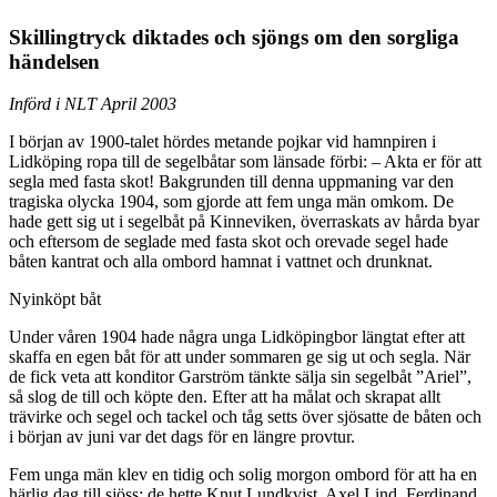
Skillingtryck diktades och sjöngs om den sorgliga
händelsen
Införd i NLT April 2003
I början av 1900-talet hördes metande pojkar vid hamnpiren i
Lidköping ropa till de segelbåtar som länsade förbi: – Akta er för att
segla med fasta skot! Bakgrunden till denna uppmaning var den
tragiska olycka 1904, som gjorde att fem unga män omkom. De
hade gett sig ut i segelbåt på Kinneviken, överraskats av hårda byar
och eftersom de seglade med fasta skot och orevade segel hade
båten kantrat och alla ombord hamnat i vattnet och drunknat.
Nyinköpt båt
Under våren 1904 hade några unga Lidköpingbor längtat efter att
skaffa en egen båt för att under sommaren ge sig ut och segla. När
de fick veta att konditor Garström tänkte sälja sin segelbåt ”Ariel”,
så slog de till och köpte den. Efter att ha målat och skrapat allt
trävirke och segel och tackel och tåg setts över sjösatte de båten och
i början av juni var det dags för en längre provtur.
Fem unga män klev en tidig och solig morgon ombord för att ha en
härlig dag till sjöss; de hette Knut Lundkvist, Axel Lind, Ferdinand