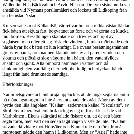
Wallentin, Nils Bäckvall och Arvid Nilsson. De fyra sistnämnda var
anställda vid Nymans porslinmåleri och lockats till Lidköping från
sin hemstad Ystad.
Kursen sattes mot Kållandsö, vädret var bra och milda västanfläktar
fick båten att skjuta fart, bogvattnet att forsa och vågorna att klucka
mot borden. Besättningen skämtade och trivdes och njöt av
seglatsen, men efter ett tag friskade vinden i, himlen mörknade och
hårda byar fick båten att luta kraftigt. De ovana besättningsmännen
greps av panik, rorsmannen klarade inte av att parera vinden och
sjöarna och plötsligt slog vågorna in i båten, den vattenfylldes
snabbt och sjönk. Alla ombord hamnade i vattnet och då
simkunnigheten var dålig eller helt obefintlig och olyckan hände
långt från land drunknade samtliga.
Efterforskningar
När arbetsgivare och anhöriga upptäckte, att de unga seglarna ännu
på måndagsmorgonen inte återvänt anade de oråd. Några av dem
hyrde den lilla ångbåten ”Källan”, sedermera kallad ”Secularis”, av
Skofteby mineralvattenfabrik och gav sig ut för att leta. Ute vid
Marholmen i Ekens skärgård talade fiskare om, att de sett båten
segla förbi, men vart den sedan tagit vägen visste de inte. ”Källan”
stävade då vidare mot Hönsäter och Kinnekulle och först framåt
morgonen nådde den hamn i Lidköping. Men av ”Ariel” hade inte