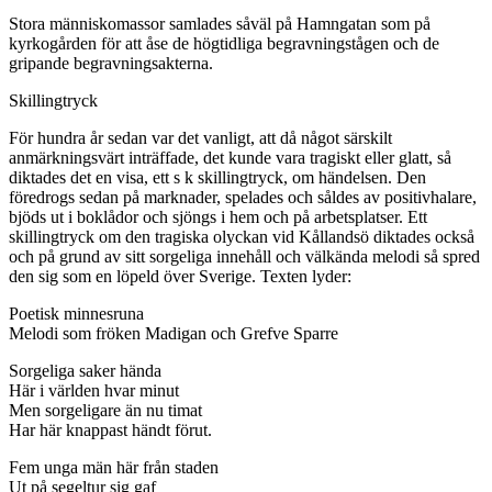
Stora människomassor samlades såväl på Hamngatan som på
kyrkogården för att åse de högtidliga begravningstågen och de
gripande begravningsakterna.
Skillingtryck
För hundra år sedan var det vanligt, att då något särskilt
anmärkningsvärt inträffade, det kunde vara tragiskt eller glatt, så
diktades det en visa, ett s k skillingtryck, om händelsen. Den
föredrogs sedan på marknader, spelades och såldes av positivhalare,
bjöds ut i boklådor och sjöngs i hem och på arbetsplatser. Ett
skillingtryck om den tragiska olyckan vid Kållandsö diktades också
och på grund av sitt sorgeliga innehåll och välkända melodi så spred
den sig som en löpeld över Sverige. Texten lyder:
Poetisk minnesruna
Melodi som fröken Madigan och Grefve Sparre
Sorgeliga saker hända
Här i världen hvar minut
Men sorgeligare än nu timat
Har här knappast händt förut.
Fem unga män här från staden
Ut på segeltur sig gaf