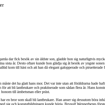
er
 dar fick besök av sin äldste son, gladde hon sig naturligtvis mycket
ina sista år. Desto oftare kunde hon glädja sig åt besök av yngste sone
 alltid kom till häst och att han då elegant galopperade och piruetterad
n måste det ha glatt hans mor. Det var inte utan att föräldrarna hade h
 för att bli lantbrukare och praktiserade som sådan flera år. Hans konstnär
å honom till ämbetsman eller präst.
r en bror som skall bli lantbrukare. Han anser sig dessutom böra inhämt
g med sig och konstutbildningen kunde börja. Brynolf Wennerbergs förste