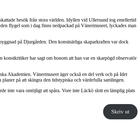
attade besök från stora världen. Idyllen vid Ullersund tog emellertid
l; den flygel som i dag finns nedpackad på Vänermuseet, lyckades man
ygelbyggnad på Djurgården. Den konstnärliga skaparkraften var dock
rn konstkritiker har sagt om honom att han var en skarpögd observatör
aliska Akademien. Vänermuseet äger också en del verk och på Idet
planer på att skingra den tidstypiska och värdefulla samlingen.
de inte vara omöjligt att spåra. Vore inte Läckö slott en lämplig plats
Skriv ut