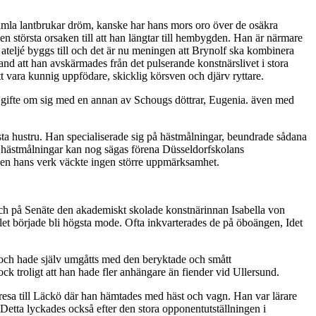
 gamla lantbrukar dröm, kanske har hans mors oro över de osäkra
en största orsaken till att han längtar till hembygden. Han är närmare
 ateljé byggs till och det är nu meningen att Brynolf ska kombinera
and att han avskärmades från det pulserande konstnärslivet i stora
tt vara kunnig uppfödare, skicklig körsven och djärv ryttare.
n gifte om sig med en annan av Schougs döttrar, Eugenia. även med
sta hustru. Han specialiserade sig på hästmålningar, beundrade sådana
 hästmålningar kan nog sägas förena Düsseldorfskolans
men hans verk väckte ingen större uppmärksamhet.
och på Senäte den akademiskt skolade konstnärinnan Isabella von
alet började bli högsta mode. Ofta inkvarterades de på öboängen, Idet
och hade själv umgåtts med den beryktade och smått
ck troligt att han hade fler anhängare än fiender vid Ullersund.
esa till Läckö där han hämtades med häst och vagn. Han var lärare
etta lyckades också efter den stora opponentutställningen i