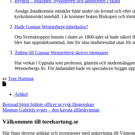
Brynolf – biskopen, byggherren och latinpoeten i Skara
Ansågs åstadkomma mirakler både under sin levnad och efter sin
kyrkohistoriskt innehåll. I år kommer boken Biskopen och törn
Hade Gunnar Wennerberg tuberkulos?
Om Svensktoppen funnits i slutet av 1800-talet så hade säkert 
blev han uppmärksammad, inte för sina studieresultat utan för sin
Ättling till Gunnar Wennerberg skriver memoarer
Har verkat i Uppsala som professor, gitarrist och studentsånga
Wennerbergs liv. För ändamålet hade en specialscen byggts upp
av
Tore Hartung
Artikel
Inläggsnavigering
Berusad björn hjälpte officer ur rysk fångenskap
Magnus Gabriels syster – den kavata affärskvinnan
Välkommen till torehartung.se
Här finns diverse artiklar och recensioner med anknytning till Västergö