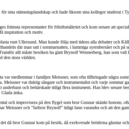
d för sina stämningslandskap och hade liksom sina kollegor studerat i T
rges främsta representanter för friluftsmåleriet och kom senare att spec
få inspiration och motiv.
bofasta runt Ullersund. Man kunde följa med tidens alla debatter och 
handeln där man satt i sommarnatten, i lummiga syrenbersåer och på sn
 Framför allt måste besöken ha glatt Brynolf Wennerberg, han som valt la
d den stora världen.
tta var medlemmar i familjen Meissner, som ofta tillbringade några so
a. Meissner var duktig sångare och instrumentalist och varje sommar g
kt underbarn och behärskade tidigt flera instrument. Han blev senare 
a Glada änka.
imtal och improvisera på den flygel som bror Gunnar skänkt honom, ofta
almar Meissner och ”farbror Brynolf” tidigt fann varandra och att den ga
var det då bror Gunnar kom på besök, då exekverade bröderna gluntar och