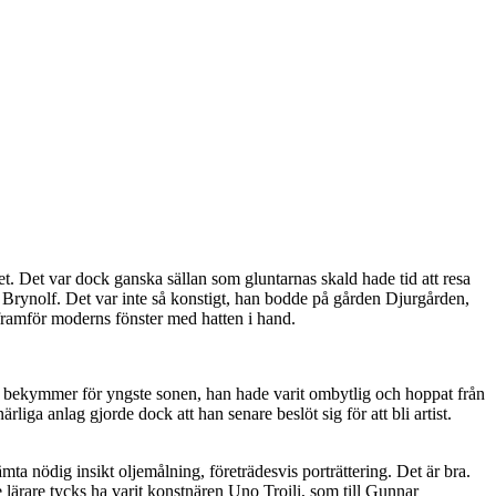
. Det var dock ganska sällan som gluntarnas skald hade tid att resa
n Brynolf. Det var inte så konstigt, han bodde på gården Djurgården,
e framför moderns fönster med hatten i hand.
aft bekymmer för yngste sonen, han hade varit ombytlig och hoppat från
liga anlag gjorde dock att han senare beslöt sig för att bli artist.
a nödig insikt oljemålning, företrädesvis porträttering. Det är bra.
 lärare tycks ha varit konstnären Uno Troili, som till Gunnar