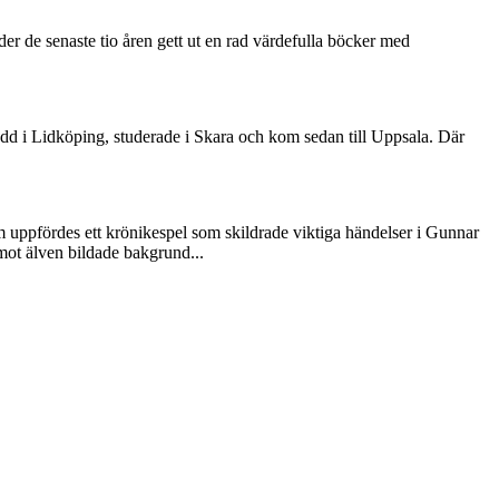
r de senaste tio åren gett ut en rad värdefulla böcker med
dd i Lidköping, studerade i Skara och kom sedan till Uppsala. Där
m uppfördes ett krönikespel som skildrade viktiga händelser i Gunnar
mot älven bildade bakgrund...