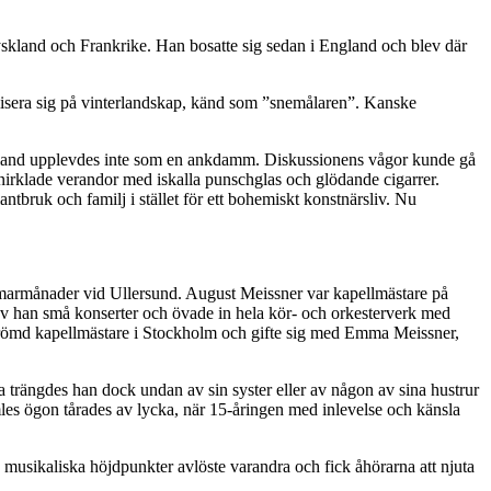
yskland och Frankrike. Han bosatte sig sedan i England och blev där
ialisera sig på vinterlandskap, känd som ”snemålaren”. Kanske
Kålland upplevdes inte som en ankdamm. Diskussionens vågor kunde gå
irklade verandor med iskalla punschglas och glödande cigarrer.
ntbruk och familj i stället för ett bohemiskt konstnärsliv. Nu
mmarmånader vid Ullersund. August Meissner var kapellmästare på
av han små konserter och övade in hela kör- och orkesterverk med
berömd kapellmästare i Stockholm och gifte sig med Emma Meissner,
 trängdes han dock undan av sin syster eller av någon av sina hustrur
mles ögon tårades av lycka, när 15-åringen med inlevelse och känsla
 musikaliska höjdpunkter avlöste varandra och fick åhörarna att njuta