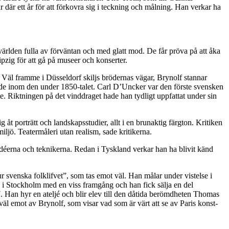
där ett år för att förkovra sig i teckning och målning. Han verkar ha
 världen fulla av förväntan och med glatt mod. De får pröva på att åka
zig för att gå på museer och konserter.
äl framme i Düsseldorf skiljs brödernas vägar, Brynolf stannar
ade inom den under 1850-talet. Carl D’Uncker var den förste svensken
. Riktningen på det vinddraget hade han tydligt uppfattat under sin
åt porträtt och landskapsstudier, allt i en brunaktig färgton. Kritiken
ljö. Teatermåleri utan realism, sade kritikerna.
idéerna och teknikerna. Redan i Tyskland verkar han ha blivit känd
r svenska folklifvet”, som tas emot väl. Han målar under vistelse i
 i Stockholm med en viss framgång och han fick sälja en del
. Han hyr en ateljé och blir elev till den dåtida berömdheten Thomas
väl emot av Brynolf, som visar vad som är värt att se av Paris konst-