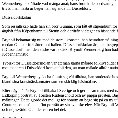
Wennerberg bekräftade vad många anat; hans bror hade osedvanlig talan
trivts, men nästa år beger han sig ändå till Düsseldorf.
Düsseldorfskolan
Som ressällskap hade han sin bror Gunnar, som fått ett stipendium för a
ångbåt från Köpenhamn till Stettin och därifrån vidtager en hisnande
Brynolf bekantar sig nu med de stora i konsten, han beundrar målnin
medan Gunnar fortsätter mot Italien. Düsseldorfskolan är ju ett begr
i Düsseldorf, men den andre var faktiskt Brynolf Wennerberg han hade 
Köpenhamnstid.
Typiskt för Düsseldorfskolan var att man gärna målade folklivsbilder f
mot maneren i Düsseldorf kom att bli den, att man målade alltför natio
Brynolf Wennerberg tycks ha funnit sig väl tillrätta, han studerade h
bland sina konstnärskamrater som en skicklig hästmålare.
Efter några år är Brynolf tillbaka i Sverige och ger tillsammans med n
Lidköping porträtt av Torsten Rudenschöld och av pappa prosten. Bäg
målningar. Detta gjorde det möjligt för honom att bege sig på en ny 
Couture, som målat ett fint porträtt av sin svenske elev. När Brynolf 
och nöjesvärld. Och det var en hel del.