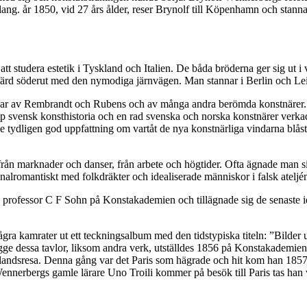
g. år 1850, vid 27 års ålder, reser Brynolf till Köpenhamn och stannar 
tt studera estetik i Tyskland och Italien. De båda bröderna ger sig ut i
 färd söderut med den nymodiga järnvägen. Man stannar i Berlin och Leip
gar av Rembrandt och Rubens och av många andra berömda konstnärer. V
epp svensk konsthistoria och en rad svenska och norska konstnärer verk
tydligen god uppfattning om vartåt de nya konstnärliga vindarna blåste
rån marknader och danser, från arbete och högtider. Ofta ägnade man sig 
nalromantiskt med folkdräkter och idealiserade människor i falsk ateljémi
os professor C F Sohn på Konstakademien och tillägnade sig de senaste 
ågra kamrater ut ett teckningsalbum med den tidstypiska titeln: ”Bilder u
ge dessa tavlor, liksom andra verk, utställdes 1856 på Konstakademien
utlandsresa. Denna gång var det Paris som hägrade och hit kom han 1857
Wennerbergs gamle lärare Uno Troili kommer på besök till Paris tas han 