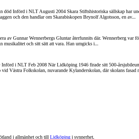
 död Införd i NLT Augusti 2004 Skara Stiftshistoriska sällskap har unde
taggen och den handlar om Skarabiskopen Brynolf Algotsson, en av...
flera av Gunnar Wennerbergs Gluntar återfunnits där. Wennerberg var fö
 musikalitet och sitt sätt att vara. Han umgicks i...
re Införd i NLT Feb 2008 När Lidköping 1946 firade sitt 500-årsjubileu
 vid Västra Folkskolan, nuvarande Kylanderskolan, där skolans fasad 
tland i allmänhet och till
Lidköping
i synnerhet.