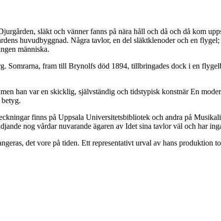
Djurgården, släkt och vänner fanns på nära håll och då och då kom uppsk
gårdens huvudbyggnad. Några tavlor, en del släktklenoder och en flyge
 ingen människa.
borg. Somrarna, fram till Brynolfs död 1894, tillbringades dock i en fl
, men han var en skicklig, självständig och tidstypisk konstnär En mode
 betyg.
 teckningar finns på Uppsala Universitetsbibliotek och andra på Musik
ande nog vårdar nuvarande ägaren av Idet sina tavlor väl och har inga 
eras, det vore på tiden. Ett representativt urval av hans produktion tor