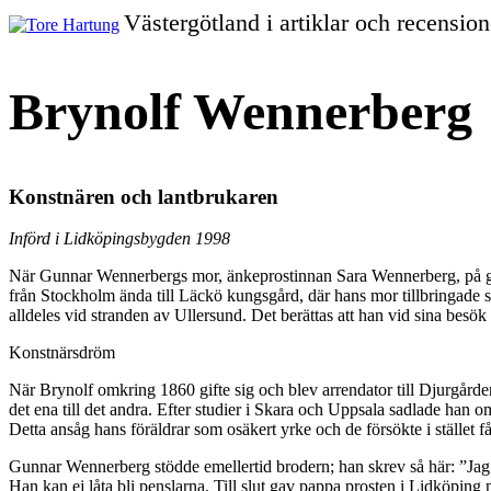
Gå
Västergötland i artiklar och recension
vidare
Tore
till
innehållet
Hartung
Brynolf Wennerberg
Konstnären och lantbrukaren
Införd i Lidköpingsbygden 1998
När Gunnar Wennerbergs mor, änkeprostinnan Sara Wennerberg, på gamla
från Stockholm ända till Läckö kungsgård, där hans mor tillbringade s
alldeles vid stranden av Ullersund. Det berättas att han vid sina besök
Konstnärsdröm
När Brynolf omkring 1860 gifte sig och blev arrendator till Djurgårde
det ena till det andra. Efter studier i Skara och Uppsala sadlade han om
Detta ansåg hans föräldrar som osäkert yrke och de försökte i stället f
Gunnar Wennerberg stödde emellertid brodern; han skrev så här: ”Jag ha
Han kan ej låta bli penslarna. Till slut gav pappa prosten i Lidköpin