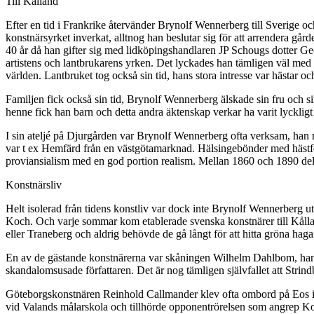
Till Kålland
Efter en tid i Frankrike återvänder Brynolf Wennerberg till Sverige o
konstnärsyrket inverkat, alltnog han beslutar sig för att arrendera gå
40 år då han gifter sig med lidköpingshandlaren JP Schougs dotter Geor
artistens och lantbrukarens yrken. Det lyckades han tämligen väl med u
världen. Lantbruket tog också sin tid, hans stora intresse var hästar o
Familjen fick också sin tid, Brynolf Wennerberg älskade sin fru och 
henne fick han barn och detta andra äktenskap verkar ha varit lyckligt
I sin ateljé på Djurgården var Brynolf Wennerberg ofta verksam, han m
var t ex Hemfärd från en västgötamarknad. Hälsingebönder med hästfo
proviansialism med en god portion realism. Mellan 1860 och 1890 del
Konstnärsliv
Helt isolerad från tidens konstliv var dock inte Brynolf Wennerberg
Koch. Och varje sommar kom etablerade svenska konstnärer till Kålland 
eller Traneberg och aldrig behövde de gå långt för att hitta gröna haga
En av de gästande konstnärerna var skåningen Wilhelm Dahlbom, han 
skandalomsusade författaren. Det är nog tämligen självfallet att Strin
Göteborgskonstnären Reinhold Callmander klev ofta ombord på Eos i G
vid Valands målarskola och tillhörde opponentrörelsen som angrep Kon