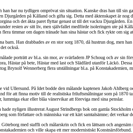
ch han har nu tydligen omprövat sin situation. Kanske dras han till sin
rden Djurgården på Kålland och gifta sig. Detta med äktenskapet är nog d
gina och det äkta paret flyttar genast ut till det vackra Djurgården. En
nder resten av sitt liv, men självfallet medförde isoleringen ute på Kåll
ch flera timmar om dagen tränade han sina hästar och fick rykte om sig a
sina barn. Han drabbades av en stor sorg 1870, då hustrun dog, men ha
 det också.
ålade porträtt av bl.a. sin mor, av svärfadern JP Schoug och av sin för
ra, Hästar på bete, Hästar med last och Slädfärd utanför Läckö. Dessa
tog Brynolf Wennerberg flera utställningar bl.a. på Konstakademien, 
 ute vid Ullersund. På Idet bodde den målande kaptenen Jakob Ahlberg 
för att finna motiv till de realistiska friluftsmålningar som på 1870 t
r, lummiga ekar eller blåa vänervikar att föreviga med sina penslar.
hade nyligen illustrerat August Strindbergs bok om gamla Stockholm 
dberg som författare och människa var ett kärt samtalsämne; det verkar do
öteborg med staffli och målarskrin och fick en lättsam och angenäm r
stakademien och ville skapa ett mer modernistiskt Konstnärsförbund. D