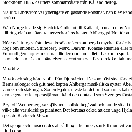
Stockholm 1885, där flera sommarmålare från Kålland deltog.
Mauritz Lindström var ytterligare en gästande konstnär, han blev kän
berömd.
Från Norge letade sig Fredrick Collet ut till Kålland, han är en av No
tillbringade han några vinterveckor hos kapten Ahlberg på Idet för att 
Idéer och intryck från dessa besökare kom att betyda mycket för de 
höga om unionen, Strindberg, Marx, Darwin, Konstakademien eller fri
Förmodligen höjdes rösterna allteftersom innehållet i flaskorna sjönk.
hamnade han nästan i händelsernas centrum och fick direktkontakt me
Musikliv
Musik och sång hördes ofta från Djurgården. De som bäst stod för de
Berns salonger och gift med kapten Ahlbergs musikaliska syster, Abel
vänner och släktingar. Sonen Hjalmar reste landet runt som musikalis
den legendariska operastjärnan, känd och omtalad som Sveriges först
Brynolf Wennerberg var själv musikaliskt begåvad och kunde sitta i t
vilka alla var skickliga pianisten Det berättas också att den unge Hj
spelade Bach och Mozart.
Det sjöngs och musicerades alltså flitigt i hemmet, särskilt muntert 
i fulla drag.