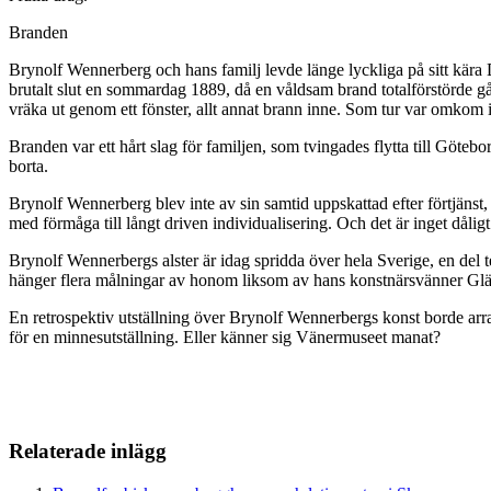
Branden
Brynolf Wennerberg och hans familj levde länge lyckliga på sitt kära 
brutalt slut en sommardag 1889, då en våldsam brand totalförstörde 
vräka ut genom ett fönster, allt annat brann inne. Som tur var omkom
Branden var ett hårt slag för familjen, som tvingades flytta till Göte
borta.
Brynolf Wennerberg blev inte av sin samtid uppskattad efter förtjänst
med förmåga till långt driven individualisering. Och det är inget dåligt
Brynolf Wennerbergs alster är idag spridda över hela Sverige, en del
hänger flera målningar av honom liksom av hans konstnärsvänner Glädj
En retrospektiv utställning över Brynolf Wennerbergs konst borde arrang
för en minnesutställning. Eller känner sig Vänermuseet manat?
Relaterade inlägg