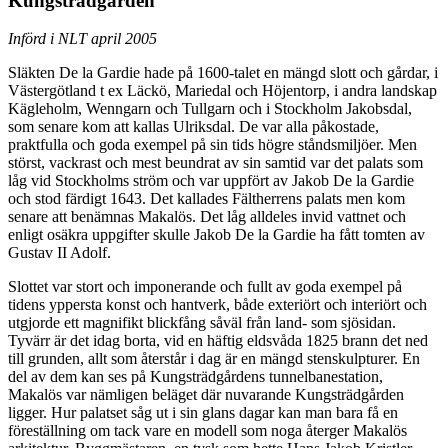
Kungsträdgården
Införd i NLT april 2005
Släkten De la Gardie hade på 1600-talet en mängd slott och gårdar, i
Västergötland t ex Läckö, Mariedal och Höjentorp, i andra landskap
Kägleholm, Wenngarn och Tullgarn och i Stockholm Jakobsdal,
som senare kom att kallas Ulriksdal. De var alla påkostade,
praktfulla och goda exempel på sin tids högre ståndsmiljöer. Men
störst, vackrast och mest beundrat av sin samtid var det palats som
låg vid Stockholms ström och var uppfört av Jakob De la Gardie
och stod färdigt 1643. Det kallades Fältherrens palats men kom
senare att benämnas Makalös. Det låg alldeles invid vattnet och
enligt osäkra uppgifter skulle Jakob De la Gardie ha fått tomten av
Gustav II Adolf.
Slottet var stort och imponerande och fullt av goda exempel på
tidens yppersta konst och hantverk, både exteriört och interiört och
utgjorde ett magnifikt blickfång såväl från land- som sjösidan.
Tyvärr är det idag borta, vid en häftig eldsvåda 1825 brann det ned
till grunden, allt som återstår i dag är en mängd stenskulpturer. En
del av dem kan ses på Kungsträdgårdens tunnelbanestation,
Makalös var nämligen beläget där nuvarande Kungsträdgården
ligger. Hur palatset såg ut i sin glans dagar kan man bara få en
föreställning om tack vare en modell som noga återger Makalös