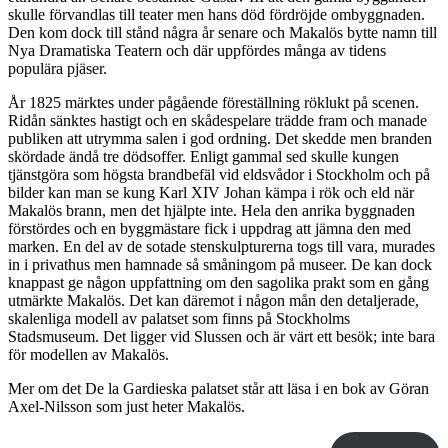
skulle förvandlas till teater men hans död fördröjde ombyggnaden.
Den kom dock till stånd några år senare och Makalös bytte namn till
Nya Dramatiska Teatern och där uppfördes många av tidens
populära pjäser.
År 1825 märktes under pågående föreställning röklukt på scenen.
Ridån sänktes hastigt och en skådespelare trädde fram och manade
publiken att utrymma salen i god ordning. Det skedde men branden
skördade ändå tre dödsoffer. Enligt gammal sed skulle kungen
tjänstgöra som högsta brandbefäl vid eldsvådor i Stockholm och på
bilder kan man se kung Karl XIV Johan kämpa i rök och eld när
Makalös brann, men det hjälpte inte. Hela den anrika byggnaden
förstördes och en byggmästare fick i uppdrag att jämna den med
marken. En del av de sotade stenskulpturerna togs till vara, murades
in i privathus men hamnade så småningom på museer. De kan dock
knappast ge någon uppfattning om den sagolika prakt som en gång
utmärkte Makalös. Det kan däremot i någon mån den detaljerade,
skalenliga modell av palatset som finns på Stockholms
Stadsmuseum. Det ligger vid Slussen och är värt ett besök; inte bara
för modellen av Makalös.
Mer om det De la Gardieska palatset står att läsa i en bok av Göran
Axel-Nilsson som just heter Makalös.