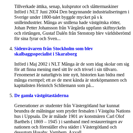
Tillverkade ättika, senap, kulsprutor och slåttermaskiner
Införd i NLT Juni 2004 Den begynnande industrialiseringen i
Sverige under 1800-talet byggde mycket på s k
snilleindustrier. Många av snillena hade västgötska rötter,
Johan Petter Johansson från Vårgårda uppfann skiftnyckeln
och rörtången, Gustaf Dalén från Stenstorp blev världsberömd
för sina fyrar och Sven...
Sidenvävaren från Stockholm som blev
skalbaggsspecialist i Skaraborg
Införd i Maj 2002 i NLT Många är de som idag skolar om sig
för att finna mening med sitt liv och trivsel i sin tillvaro.
Fenomenet är naturligtvis inte nytt, historien kan bidra med
många exempel; ett av de mest kända är storköpmannen och
kapitalisten Heinrich Schliemann som på...
De gamla västgötastäderna
Generationer av studenter från Västergötland har kunnat
beundra de målningar som pryder festsalen i Västgöta Nations
hus i Uppsala. De är målade 1901 av konstnären Carl Olof
Barthels ( 1869 – 1945 ) i samband med restaureringen av
nationen och föreställer elva städer i Västergötland och
dessutom Husaby, Varnhem, Axvall...