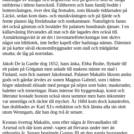
möblerna i tidens barockstil. Fältherren och hans familj bodde i
bottenvåningen, över den låg festsalen, som liknade riddarsalen på
Läckö, sedan kom dans- och musikvåningen och på fjärde och
femte planen låg förrådssalar och rustkammare. Naturligtvis fanns
det också gästrum och bostäder för palatsets hundratals tjänare. I en
källarvåning förvarades all mat och där lagades den också till.
Anmärkningsvärt är att det i inventarieförteckningar inte skrivs
något om bibliotek, inte heller kapell eller badstuga nämns. Däremot
är på kartor såväl ekonomibyggnader som stall och trädgårdar
utsatta; de låg på norrsidan.
Jakob De la Gardie dog 1652, hans änka, Ebba Brahe, flyttade till
ett palats på Götgatan men anlade till makens minne en stad i
Finland, som fick namnet Jakobsstad. Palatset Makalös liksom andra
gods och gårdar ärvdes av sonen Magnus Gabriel, som i tidens
högre ståndsstil slösade med pengar på nöjen som baler, maskerader,
baletter och torneringar. Hans intresse för byggenskap, konst och
litteratur kostade honom också stora summor men hans inkomster
var ansenliga och räckte till mycket. År 1684 kom dock katastrofen,
han drabbades av Karl XI:s reduktion och fick lämna alla sin slott
utom Wenngarn, där han dog två år senare.
Kronan övertog Makalös, som efter några år förvandlades till
Arsenal och där kom armé- vapen att förvaras under mer än
etthundra år. Senare bestämde Gustav III att den gamla bygganden