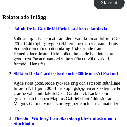
Skriv ut
Relaterade Inlägg
Jakob De la Gardie lät förfalska ättens stamtavla
Ville aldrig låtsas om att farfadern varit köpman Införd i Dec
2002 i Lidköpingsbygden När en ung man vid namn Pons
Scoperier en mörk natt omkring 1540 rymde från
Benediktinerklostret i Montolieu, hoppade han inte bara ut
genom ett fönster utan också bort från en väl utstakad
framtid.. Hans far...
Släkten De la Gardie styrde och ställde också i Estland
Ägde stora gods, ledde lyckade krig och satt som ståthållare
Införd i NLT jan 2005 I Lidköpingsbygden är släkten De la
Gardie väl känd. Jakob De la Gardie fick Läckö som
grevskap och sonen Magnus Gabriel efterträdde sin far.
Magnus Gabriel var en stor byggherre och har lämnat efter
sig...
Theodor Winborg från Skaraborg blev industriman i
Stockholm