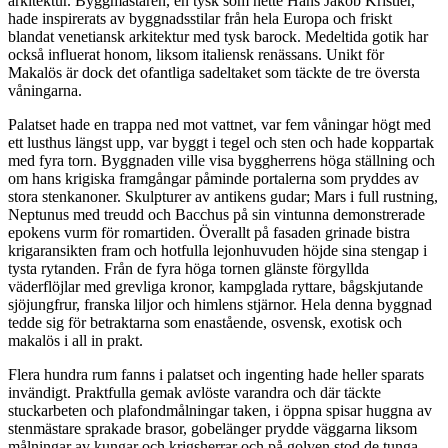
arkitektur. Byggmästaren, en tysk som hette Hans Jakob Kristler,
hade inspirerats av byggnadsstilar från hela Europa och friskt
blandat venetiansk arkitektur med tysk barock. Medeltida gotik har
också influerat honom, liksom italiensk renässans. Unikt för
Makalös är dock det ofantliga sadeltaket som täckte de tre översta
våningarna.
Palatset hade en trappa ned mot vattnet, var fem våningar högt med
ett lusthus längst upp, var byggt i tegel och sten och hade koppartak
med fyra torn. Byggnaden ville visa byggherrens höga ställning och
om hans krigiska framgångar påminde portalerna som pryddes av
stora stenkanoner. Skulpturer av antikens gudar; Mars i full rustning,
Neptunus med treudd och Bacchus på sin vintunna demonstrerade
epokens vurm för romartiden. Överallt på fasaden grinade bistra
krigaransikten fram och hotfulla lejonhuvuden höjde sina stengap i
tysta rytanden. Från de fyra höga tornen glänste förgyllda
väderflöjlar med grevliga kronor, kampglada ryttare, bågskjutande
sjöjungfrur, franska liljor och himlens stjärnor. Hela denna byggnad
tedde sig för betraktarna som enastående, osvensk, exotisk och
makalös i all in prakt.
Flera hundra rum fanns i palatset och ingenting hade heller sparats
invändigt. Praktfulla gemak avlöste varandra och där täckte
stuckarbeten och plafondmålningar taken, i öppna spisar huggna av
stenmästare sprakade brasor, gobelänger prydde väggarna liksom
målningar av kungar och krigsherrar och på golven stod de tunga