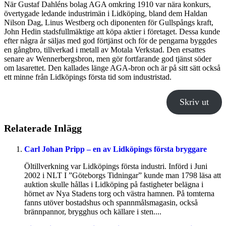
När Gustaf Dahléns bolag AGA omkring 1910 var nära konkurs,
övertygade ledande industrimän i Lidköping, bland dem Haldan
Nilson Dag, Linus Westberg och diponenten för Gullspångs kraft,
John Hedin stadsfullmäktige att köpa aktier i företaget. Dessa kunde
efter några år säljas med god förtjänst och för de pengarna byggdes
en gångbro, tillverkad i metall av Motala Verkstad. Den ersattes
senare av Wennerbergsbron, men gör fortfarande god tjänst söder
om lasarettet. Den kallades länge AGA-bron och är på sitt sätt också
ett minne från Lidköpings första tid som industristad.
Skriv ut
Relaterade Inlägg
Carl Johan Pripp – en av Lidköpings första bryggare
Öltillverkning var Lidköpings första industri. Införd i Juni
2002 i NLT I ”Göteborgs Tidningar” kunde man 1798 läsa att
auktion skulle hållas i Lidköping på fastigheter belägna i
hörnet av Nya Stadens torg och västra hamnen. På tomterna
fanns utöver bostadshus och spannmålsmagasin, också
brännpannor, brygghus och källare i sten....