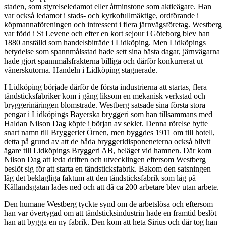
staden, som styrelseledamot eller åtminstone som aktieägare. Han
var också ledamot i stads- och kyrkofullmäktige, ordförande i
köpmannaföreningen och intressent i flera järnvägsföretag. Westberg
var född i St Levene och efter en kort sejour i Göteborg blev han
1880 anställd som handelsbiträde i Lidköping. Men Lidköpings
betydelse som spannmålsstad hade sett sina bästa dagar, järnvägarna
hade gjort spannmålsfrakterna billiga och därför konkurrerat ut
vänerskutorna. Handeln i Lidköping stagnerade.
I Lidköping började därför de första industrierna att startas, flera
tändsticksfabriker kom i gång liksom en mekanisk verkstad och
bryggerinäringen blomstrade. Westberg satsade sina första stora
pengar i Lidköpings Bayerska bryggeri som han tillsammans med
Haldan Nilson Dag köpte i början av seklet. Denna rörelse bytte
snart namn till Bryggeriet Örnen, men byggdes 1911 om till hotell,
detta på grund av att de båda bryggeridisponeneterna också blivit
ägare till Lidköpings Bryggeri AB, beläget vid hamnen. Där kom
Nilson Dag att leda driften och utvecklingen eftersom Westberg
beslöt sig för att starta en tändsticksfabrik. Bakom den satsningen
låg det beklagliga faktum att den tändsticksfabrik som låg på
Kållandsgatan lades ned och att då ca 200 arbetare blev utan arbete.
Den humane Westberg tyckte synd om de arbetslösa och eftersom
han var övertygad om att tändsticksindustrin hade en framtid beslöt
han att bygga en ny fabrik. Den kom att heta Sirius och där tog han