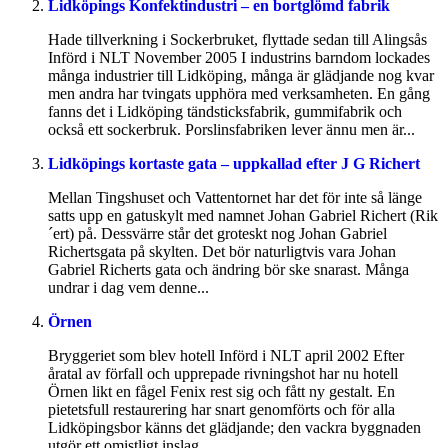
Lidköpings Konfektindustri – en bortglömd fabrik
Hade tillverkning i Sockerbruket, flyttade sedan till Alingsås
Införd i NLT November 2005 I industrins barndom lockades
många industrier till Lidköping, många är glädjande nog kvar
men andra har tvingats upphöra med verksamheten. En gång
fanns det i Lidköping tändsticksfabrik, gummifabrik och
också ett sockerbruk. Porslinsfabriken lever ännu men är...
Lidköpings kortaste gata – uppkallad efter J G Richert
Mellan Tingshuset och Vattentornet har det för inte så länge
satts upp en gatuskylt med namnet Johan Gabriel Richert (Rik
´ert) på. Dessvärre står det groteskt nog Johan Gabriel
Richertsgata på skylten. Det bör naturligtvis vara Johan
Gabriel Richerts gata och ändring bör ske snarast. Många
undrar i dag vem denne...
Örnen
Bryggeriet som blev hotell Införd i NLT april 2002 Efter
åratal av förfall och upprepade rivningshot har nu hotell
Örnen likt en fågel Fenix rest sig och fått ny gestalt. En
pietetsfull restaurering har snart genomförts och för alla
Lidköpingsbor känns det glädjande; den vackra byggnaden
utgör ett omistligt inslag...