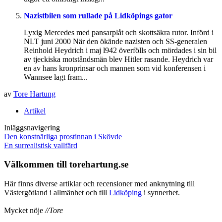
Nazistbilen som rullade på Lidköpings gator
Lyxig Mercedes med pansarplåt och skottsäkra rutor. Införd i
NLT juni 2000 När den ökände nazisten och SS-generalen
Reinhold Heydrich i maj l942 överfölls och mördades i sin bil
av tjeckiska motståndsmän blev Hitler rasande. Heydrich var
en av hans kronprinsar och mannen som vid konferensen i
Wannsee lagt fram...
av
Tore Hartung
Artikel
Inläggsnavigering
Den konstnärliga prostinnan i Skövde
En surrealistisk vallfärd
Välkommen till torehartung.se
Här finns diverse artiklar och recensioner med anknytning till
Västergötland i allmänhet och till
Lidköping
i synnerhet.
Mycket nöje
//Tore