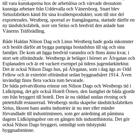
till vara kunskaperna hos de arbetslösa och värvade dessutom
kunniga arbetare från Uddevalla och Vänersborg. Snart blev
Siriusfabriken känd för sina kvalitetsprodukter, som till stor del
exporterades. Westberg, sporrad av framgångarna, startade därför en
ny tändsticksfabrik, norr om Sirius och bredvid den anlade han
Vänerns Träförädling.
Både Haldan Nilson Dag och Linus Westberg hade goda inkomster
och beslöt därför att bygga pampiga bostadshus till sig och sina
familjer. De kom att ligga bredvid varandra och finns ännu kvar, i
stort sett oförändrade. Westbergs är beläget i hörnet av Älvgatan och
Esplanaden och är ett vackert exempel på tidens jugendarkitektur.
Det är också Nilson Dags hus, på Älvgatan, som i dag ägs av Odd
Fellow och är exteriört oförändrat sedan byggnadsåret 1914. Även
invändigt finns flera vackra rum bevarade.
De båda privatvillorna erinrar om Nilson Dags och Westbergs tid i
Lidköping, det gör också Hotell Örnen, den fastighet de båda gjorde
om från bryggeri till hotell. Den är nu räddad undan rivning och
pietetsfullt restaurerad. Westbergs stolta skapelse tändsticksfabriken
Sirius, liksom hans andra industrier är nu mer eller mindre
förvandlade till industriminnen, som ger anledning att påminna
dagens Lidköpingsbor om en gången tids industrihistoria. Det gör
också Nilson Dags bryggeri, omistligt som tidstypiskt
byggnadsminne.