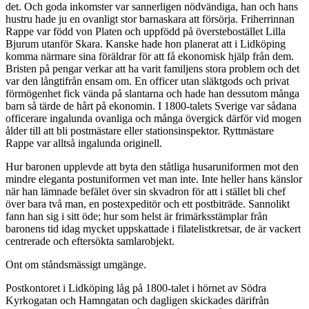
det. Och goda inkomster var sannerligen nödvändiga, han och hans
hustru hade ju en ovanligt stor barnaskara att försörja. Friherrinnan
Rappe var född von Platen och uppfödd på överstebostället Lilla
Bjurum utanför Skara. Kanske hade hon planerat att i Lidköping
komma närmare sina föräldrar för att få ekonomisk hjälp från dem.
Bristen på pengar verkar att ha varit familjens stora problem och det
var den långtifrån ensam om. En officer utan släktgods och privat
förmögenhet fick vända på slantarna och hade han dessutom många
barn så tärde de hårt på ekonomin. I 1800-talets Sverige var sådana
officerare ingalunda ovanliga och många övergick därför vid mogen
ålder till att bli postmästare eller stationsinspektor. Ryttmästare
Rappe var alltså ingalunda originell.
Hur baronen upplevde att byta den ståtliga husaruniformen mot den
mindre eleganta postuniformen vet man inte. Inte heller hans känslor
när han lämnade befälet över sin skvadron för att i stället bli chef
över bara två man, en postexpeditör och ett postbiträde. Sannolikt
fann han sig i sitt öde; hur som helst är frimärksstämplar från
baronens tid idag mycket uppskattade i filatelistkretsar, de är vackert
centrerade och eftersökta samlarobjekt.
Ont om ståndsmässigt umgänge.
Postkontoret i Lidköping låg på 1800-talet i hörnet av Södra
Kyrkogatan och Hamngatan och dagligen skickades därifrån