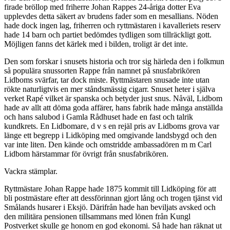
firade bröllop med friherre Johan Rappes 24-åriga dotter Eva
upplevdes detta säkert av brudens fader som en mesallians. Nöden
hade dock ingen lag, friherren och ryttmästaren i kavalleriets reserv
hade 14 barn och partiet bedömdes tydligen som tillräckligt gott.
Möjligen fanns det kärlek med i bilden, troligt är det inte.
Den som forskar i snusets historia och tror sig härleda den i folkmun
så populära snussorten Rappe från namnet på snusfabrikören
Lidboms svärfar, tar dock miste. Ryttmästaren snusade inte utan
rökte naturligtvis en mer ståndsmässig cigarr. Snuset heter i själva
verket Rapé vilket är spanska och betyder just snus. Nåväl, Lidbom
hade av allt att döma goda affärer, hans fabrik hade många anställda
och hans salubod i Gamla Rådhuset hade en fast och talrik
kundkrets. En Lidbomare, d v s en rejäl pris av Lidboms grova var
länge ett begrepp i Lidköping med omgivande landsbygd och den
var inte liten. Den kände och omstridde ambassadören m m Carl
Lidbom härstammar för övrigt från snusfabrikören.
Vackra stämplar.
Ryttmästare Johan Rappe hade 1875 kommit till Lidköping för att
bli postmästare efter att dessförinnan gjort lång och trogen tjänst vid
Smålands husarer i Eksjö. Därifrån hade han beviljats avsked och
den militära pensionen tillsammans med lönen från Kungl
Postverket skulle ge honom en god ekonomi. Så hade han räknat ut