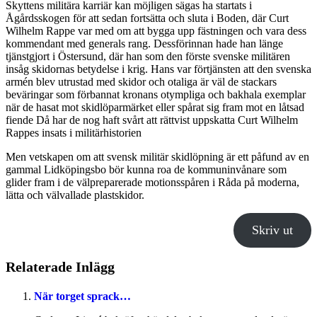
Skyttens militära karriär kan möjligen sägas ha startats i
Ågårdsskogen för att sedan fortsätta och sluta i Boden, där Curt
Wilhelm Rappe var med om att bygga upp fästningen och vara dess
kommendant med generals rang. Dessförinnan hade han länge
tjänstgjort i Östersund, där han som den förste svenske militären
insåg skidornas betydelse i krig. Hans var förtjänsten att den svenska
armén blev utrustad med skidor och otaliga är väl de stackars
beväringar som förbannat kronans otympliga och bakhala exemplar
när de hasat mot skidlöparmärket eller spårat sig fram mot en låtsad
fiende Då har de nog haft svårt att rättvist uppskatta Curt Wilhelm
Rappes insats i militärhistorien
Men vetskapen om att svensk militär skidlöpning är ett påfund av en
gammal Lidköpingsbo bör kunna roa de kommuninvånare som
glider fram i de välpreparerade motionsspåren i Råda på moderna,
lätta och välvallade plastskidor.
Skriv ut
Relaterade Inlägg
När torget sprack…