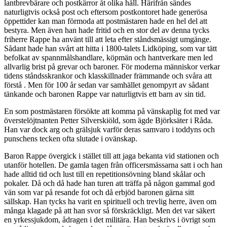
lantbrevbärare och postkärror åt olika håll. Härifrån sändes
naturligtvis också post och eftersom postkontoret hade generösa
öppettider kan man förmoda att postmästaren hade en hel del att
bestyra. Men även han hade fritid och en stor del av denna tycks
friherre Rappe ha använt till att leta efter ståndsmässigt umgänge.
Sådant hade han svårt att hitta i 1800-talets Lidköping, som var tätt
befolkat av spannmålshandlare, köpmän och hantverkare men led
allvarlig brist på grevar och baroner. För moderna människor verkar
tidens ståndsskrankor och klasskillnader främmande och svåra att
förstå . Men för 100 år sedan var samhället genompyrt av sådant
tänkande och baronen Rappe var naturligtvis ett barn av sin tid.
En som postmästaren försökte att komma på vänskaplig fot med var
överstelöjtnanten Petter Silverskiöld, som ägde Björksäter i Råda.
Han var dock arg och grälsjuk varför deras samvaro i toddyns och
punschens tecken ofta slutade i ovänskap.
Baron Rappe övergick i stället till att jaga bekanta vid stationen och
utanför hotellen. De gamla tagen från officersmässarna satt i och han
hade alltid tid och lust till en repetitionsövning bland skålar och
pokaler. Då och då hade han turen att träffa på någon gammal god
vän som var på resande fot och då erbjöd baronen gärna sitt
sällskap. Han tycks ha varit en spirituell och trevlig herre, även om
många klagade på att han svor så förskräckligt. Men det var säkert
en yrkessjukdom, ådragen i det militära. Han beskrivs i övrigt som