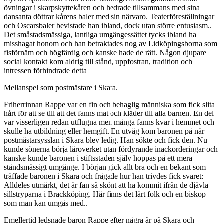
övningar i skarpskyttekåren och hedrade tillsammans med sina
dansanta döttrar kårens baler med sin närvaro. Teaterföreställningar
och Oscarsbaler bevistade han ibland, dock utan större entusiasm..
Det småstadsmässiga, lantliga umgängessättet tycks ibland ha
misshagat honom och han betraktades nog av Lidköpingsborna som
fisförnäm och högfärdig och kanske hade de rätt. Någon djupare
social kontakt kom aldrig till stånd, uppfostran, tradition och
intressen förhindrade detta
Mellanspel som postmästare i Skara.
Friherrinnan Rappe var en fin och behaglig människa som fick slita
hårt för att se till att det fanns mat och kläder till alla barnen. En del
var visserligen redan utflugna men många fanns kvar i hemmet och
skulle ha utbildning eller hemgift. En utväg kom baronen på när
postmästarsysslan i Skara blev ledig. Han sökte och fick den. Nu
kunde sönerna börja läroverket utan fördyrande inackorderingar och
kanske kunde baronen i stiftsstaden själv hoppas på ett mera
ståndsmässigt umgänge. I början gick allt bra och en bekant som
träffade baronen i Skara och frågade hur han trivdes fick svaret: –
Alldeles utmärkt, det är fan så skönt att ha kommit ifrån de djävla
sillstryparna i Brackköping. Här finns det lärt folk och en biskop
som man kan umgås med..
Emellertid ledsnade baron Rappe efter några år på Skara och