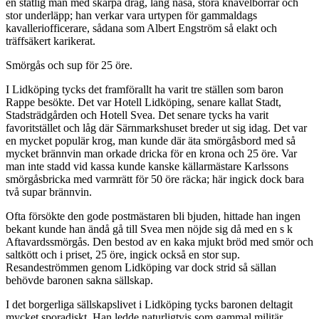
en ståtlig man med skarpa drag, lång näsa, stora knävelborrar och
stor underläpp; han verkar vara urtypen för gammaldags
kavalleriofficerare, sådana som Albert Engström så elakt och
träffsäkert karikerat.
Smörgås och sup för 25 öre.
I Lidköping tycks det framförallt ha varit tre ställen som baron
Rappe besökte. Det var Hotell Lidköping, senare kallat Stadt,
Stadsträdgården och Hotell Svea. Det senare tycks ha varit
favoritstället och låg där Särnmarkshuset breder ut sig idag. Det var
en mycket populär krog, man kunde där äta smörgåsbord med så
mycket brännvin man orkade dricka för en krona och 25 öre. Var
man inte stadd vid kassa kunde kanske källarmästare Karlssons
smörgåsbricka med varmrätt för 50 öre räcka; här ingick dock bara
två supar brännvin.
Ofta försökte den gode postmästaren bli bjuden, hittade han ingen
bekant kunde han ändå gå till Svea men nöjde sig då med en s k
Aftavardssmörgås. Den bestod av en kaka mjukt bröd med smör och
saltkött och i priset, 25 öre, ingick också en stor sup.
Resandeströmmen genom Lidköping var dock strid så sällan
behövde baronen sakna sällskap.
I det borgerliga sällskapslivet i Lidköping tycks baronen deltagit
mycket sporadiskt. Han ledde naturligtvis som gammal militär