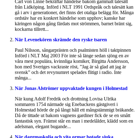
Carl von Linné bekräftar händelse bakom gammalt talesätt
från Lidköping. Införd i NLT 1991 Ordspråk och talesätt kan
gå i arv i generationer, det finns det otaliga belägg för. Många
ordstäv har en konkret händelse som upphov; kanske har
käringen någon gång färdats mot strömmen, barnet bränt sig,
kockarna tillrett...
När Levenekören skrämde den ryske tsaren
Paul Nilsson, sångarprästen och psalmisten höll i taktpinnen
Införd i NLT Maj 2003 För inte så länge sedan sjöng en av
våra mest populära, kvinnliga komiker, Birgitta Andersson,
hon med Sveriges vackraste röst, ”Jag är så glad att jag är
svensk” och det revynumret spelades flitigt i radio. Inte
många...
När Jonas Alströmer uppvaktade kungen i Holmestad
När kung Adolf Fredrik och drottning Lovisa Ulrika
sommaren 1754 närmade sig Enebackens gästgiveri i
Holmestad hörde de på långt håll ett mångstämmigt bräkande.
Då de tittade ut bakom vagnens gardiner fick de se en smått
fantastisk syn. Främst står en man i medelålder, klädd som en
adelsman, elegant bugande...
När daggmaskolja och vita ormar botade sjuka