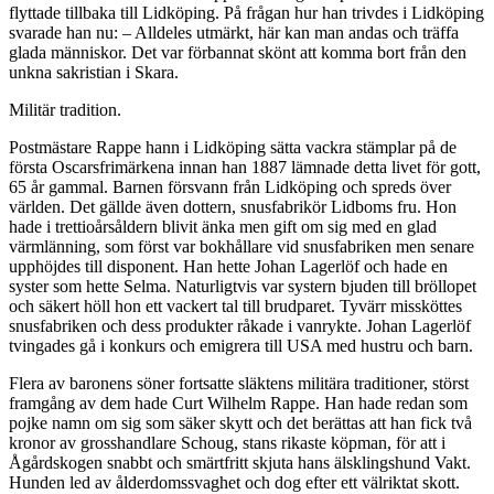
flyttade tillbaka till Lidköping. På frågan hur han trivdes i Lidköping
svarade han nu: – Alldeles utmärkt, här kan man andas och träffa
glada människor. Det var förbannat skönt att komma bort från den
unkna sakristian i Skara.
Militär tradition.
Postmästare Rappe hann i Lidköping sätta vackra stämplar på de
första Oscarsfrimärkena innan han 1887 lämnade detta livet för gott,
65 år gammal. Barnen försvann från Lidköping och spreds över
världen. Det gällde även dottern, snusfabrikör Lidboms fru. Hon
hade i trettioårsåldern blivit änka men gift om sig med en glad
värmlänning, som först var bokhållare vid snusfabriken men senare
upphöjdes till disponent. Han hette Johan Lagerlöf och hade en
syster som hette Selma. Naturligtvis var systern bjuden till bröllopet
och säkert höll hon ett vackert tal till brudparet. Tyvärr missköttes
snusfabriken och dess produkter råkade i vanrykte. Johan Lagerlöf
tvingades gå i konkurs och emigrera till USA med hustru och barn.
Flera av baronens söner fortsatte släktens militära traditioner, störst
framgång av dem hade Curt Wilhelm Rappe. Han hade redan som
pojke namn om sig som säker skytt och det berättas att han fick två
kronor av grosshandlare Schoug, stans rikaste köpman, för att i
Ågårdskogen snabbt och smärtfritt skjuta hans älsklingshund Vakt.
Hunden led av ålderdomssvaghet och dog efter ett välriktat skott.