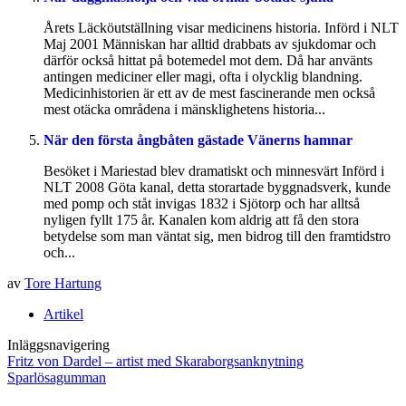
Årets Läcköutställning visar medicinens historia. Införd i NLT
Maj 2001 Människan har alltid drabbats av sjukdomar och
därför också hittat på botemedel mot dem. Då har använts
antingen mediciner eller magi, ofta i olycklig blandning.
Medicinhistorien är ett av de mest fascinerande men också
mest otäcka områdena i mänsklighetens historia...
När den första ångbåten gästade Vänerns hamnar
Besöket i Mariestad blev dramatiskt och minnesvärt Införd i
NLT 2008 Göta kanal, detta storartade byggnadsverk, kunde
med pomp och ståt invigas 1832 i Sjötorp och har alltså
nyligen fyllt 175 år. Kanalen kom aldrig att få den stora
betydelse som man väntat sig, men bidrog till den framtidstro
och...
av
Tore Hartung
Artikel
Inläggsnavigering
Fritz von Dardel – artist med Skaraborgsanknytning
Sparlösagumman