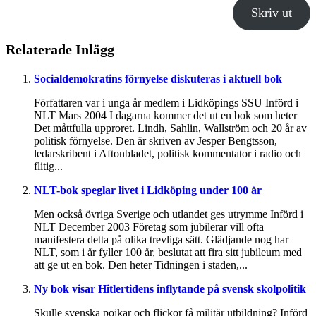
Skriv ut
Relaterade Inlägg
Socialdemokratins förnyelse diskuteras i aktuell bok
Författaren var i unga år medlem i Lidköpings SSU Införd i
NLT Mars 2004 I dagarna kommer det ut en bok som heter
Det måttfulla upproret. Lindh, Sahlin, Wallström och 20 år av
politisk förnyelse. Den är skriven av Jesper Bengtsson,
ledarskribent i Aftonbladet, politisk kommentator i radio och
flitig...
NLT-bok speglar livet i Lidköping under 100 år
Men också övriga Sverige och utlandet ges utrymme Införd i
NLT December 2003 Företag som jubilerar vill ofta
manifestera detta på olika trevliga sätt. Glädjande nog har
NLT, som i år fyller 100 år, beslutat att fira sitt jubileum med
att ge ut en bok. Den heter Tidningen i staden,...
Ny bok visar Hitlertidens inflytande på svensk skolpolitik
Skulle svenska pojkar och flickor få militär utbildning? Införd