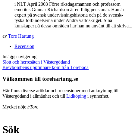
i NLT April 2003 Förre riksdagsmannen och professorn
emeritus Gunnar Richardson är en flitig pensionär. Han är
expert på svensk undervisningshistoria och på de svensk-
tyska förbindelserna under Andra världskriget. Sina
kunskaper på dessa områden har han nu använt till att skriva...
av
Tore Hartung
Recension
Inläggsnavigering
Slott och herresäten i Västergötland
Brevbombens uppfinnare kom från Töreboda
Välkommen till torehartung.se
Här finns diverse artiklar och recensioner med anknytning till
Västergötland i allmänhet och till
Lidköping
i synnerhet.
Mycket nöje
//Tore
Sök