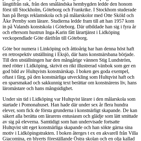
långtifrån rak, från den småländska hembygden ledde den honom
först till Stockholm, Göteborg och Frankrike. I Stockhom studerade
han på Bergs reklamskola och på målarskolor med Otte Sköld och
Åke Pernby som lärare. Studierna ledde fram till att han 1957 kom
in på Valands konstskola i Göteborg. Där utbildade han sig i fyra år
och eftersom hustrun Inga-Karin fått lärartjänst i Lidköping
veckopendlade Göte därifrån till Göteborg.
Göte bor numera i Linköping och åttioårig har han denna höst haft
en retrospektiv utställning i Eksjö, där hans konstnärsbana började.
Till den utställningen har den mångårige vännen Stig Lundström,
med rötter i Lidköping, skrivit en rikt illustrerad vänbok som ger en
god bild av Hultqvists konstnärskap. I boken ges goda exempel,
oftast i färg, på den konstnärliga utveckling som Hultqvist haft och
en sparsmakad och sakkunnig text berättar om konstnärens liv, hans
läromästare och hans mångsidighet.
Under sin tid i Lidköping var Hultqvist lärare i den målarskola som
startade i Pomonahuset. Han hade där under sex år flera hundra
elever, som fick de första grunderna i konstnärligt skapande. De kan
säkert alla berätta om lärarens entusiasm och glädje som lätt smittade
av sig på eleverna. Samtidigt som han undervisade fortsatte
Hultqvist sitt eget konstnärliga skapande och han sökte gärna sina
motiv i Lidköpingstrakten. I boken återges t ex en akvarell från Villa
Giacomina, en blyerts föreställande Östra skolan och en olja kallad