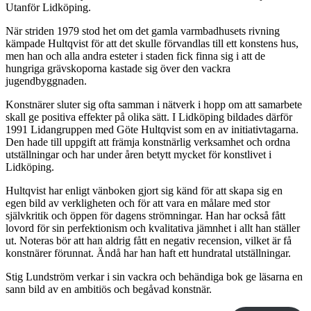
Utanför Lidköping.
När striden 1979 stod het om det gamla varmbadhusets rivning
kämpade Hultqvist för att det skulle förvandlas till ett konstens hus,
men han och alla andra esteter i staden fick finna sig i att de
hungriga grävskoporna kastade sig över den vackra
jugendbyggnaden.
Konstnärer sluter sig ofta samman i nätverk i hopp om att samarbete
skall ge positiva effekter på olika sätt. I Lidköping bildades därför
1991 Lidangruppen med Göte Hultqvist som en av initiativtagarna.
Den hade till uppgift att främja konstnärlig verksamhet och ordna
utställningar och har under åren betytt mycket för konstlivet i
Lidköping.
Hultqvist har enligt vänboken gjort sig känd för att skapa sig en
egen bild av verkligheten och för att vara en målare med stor
självkritik och öppen för dagens strömningar. Han har också fått
lovord för sin perfektionism och kvalitativa jämnhet i allt han ställer
ut. Noteras bör att han aldrig fått en negativ recension, vilket är få
konstnärer förunnat. Ändå har han haft ett hundratal utställningar.
Stig Lundström verkar i sin vackra och behändiga bok ge läsarna en
sann bild av en ambitiös och begåvad konstnär.