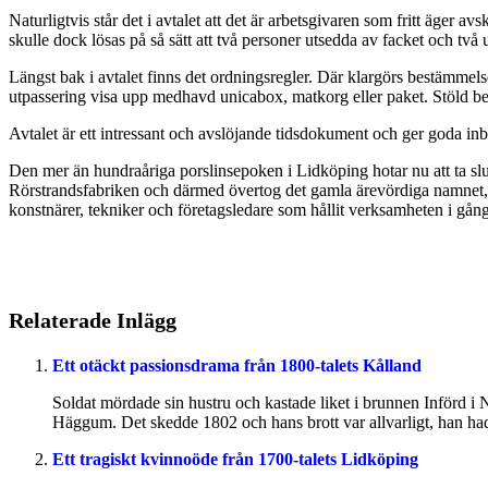
Naturligtvis står det i avtalet att det är arbetsgivaren som fritt äger
skulle dock lösas på så sätt att två personer utsedda av facket och två
Längst bak i avtalet finns det ordningsregler. Där klargörs bestämme
utpassering visa upp medhavd unicabox, matkorg eller paket. Stöld be
Avtalet är ett intressant och avslöjande tidsdokument och ger goda inbli
Den mer än hundraåriga porslinsepoken i Lidköping hotar nu att ta slut
Rörstrandsfabriken och därmed övertog det gamla ärevördiga namnet, s
konstnärer, tekniker och företagsledare som hållit verksamheten i gång. 
Relaterade Inlägg
Ett otäckt passionsdrama från 1800-talets Kålland
Soldat mördade sin hustru och kastade liket i brunnen Införd i 
Häggum. Det skedde 1802 och hans brott var allvarligt, han had
Ett tragiskt kvinnoöde från 1700-talets Lidköping