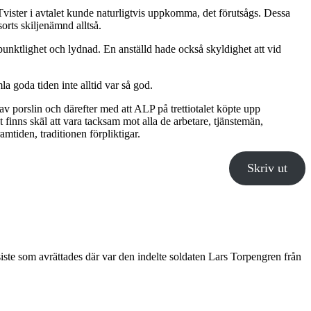
 Tvister i avtalet kunde naturligtvis uppkomma, det förutsågs. Dessa
orts skiljenämnd alltså.
unktlighet och lydnad. En anställd hade också skyldighet att vid
la goda tiden inte alltid var så god.
v porslin och därefter med att ALP på trettiotalet köpte upp
nns skäl att vara tacksam mot alla de arbetare, tjänstemän,
amtiden, traditionen förpliktigar.
Skriv ut
iste som avrättades där var den indelte soldaten Lars Torpengren från