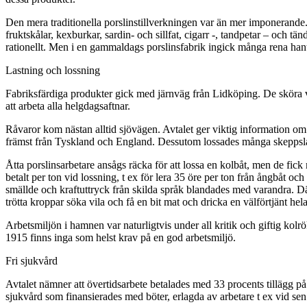
Den mera traditionella porslinstillverkningen var än mer imponerande. U
fruktskålar, kexburkar, sardin- och sillfat, cigarr -, tandpetar – och 
rationellt. Men i en gammaldags porslinsfabrik ingick många rena hant
Lastning och lossning
Fabriksfärdiga produkter gick med järnväg från Lidköping. De sköra va
att arbeta alla helgdagsaftnar.
Råvaror kom nästan alltid sjövägen. Avtalet ger viktig information om 
främst från Tyskland och England. Dessutom lossades många skeppslast
Åtta porslinsarbetare ansågs räcka för att lossa en kolbåt, men de fick
betalt per ton vid lossning, t ex för lera 35 öre per ton från ångbåt oc
smällde och kraftuttryck från skilda språk blandades med varandra. D
trötta kroppar söka vila och få en bit mat och dricka en välförtjänt hela
Arbetsmiljön i hamnen var naturligtvis under all kritik och giftig kol
1915 finns inga som helst krav på en god arbetsmiljö.
Fri sjukvård
Avtalet nämner att övertidsarbete betalades med 33 procents tillägg på 
sjukvård som finansierades med böter, erlagda av arbetare t ex vid sen