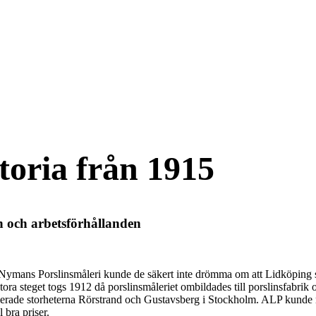
storia från 1915
n och arbetsförhållanden
ymans Porslinsmåleri kunde de säkert inte drömma om att Lidköping sku
 stora steget togs 1912 då porslinsmåleriet ombildades till porslinsfabri
blerade storheterna Rörstrand och Gustavsberg i Stockholm. ALP kund
 bra priser.