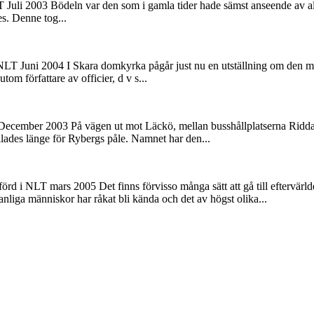
LT Juli 2003 Bödeln var den som i gamla tider hade sämst anseende av a
es. Denne tog...
i NLT Juni 2004 I Skara domkyrka pågår just nu en utställning om den 
om författare av officier, d v s...
ecember 2003 På vägen ut mot Läckö, mellan busshållplatserna Riddare
llades länge för Rybergs påle. Namnet har den...
örd i NLT mars 2005 Det finns förvisso många sätt att gå till eftervärl
nliga människor har råkat bli kända och det av högst olika...