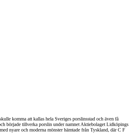
lle komma att kallas hela Sveriges porslinsstad och även få
k och började tillverka porslin under namnet Aktiebolaget Lidköpings
e med nyare och moderna mönster hämtade från Tyskland, där C F