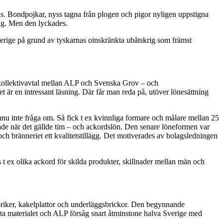
as. Bondpojkar, nyss tagna från plogen och pigor nyligen uppstigna
ing. Men den lyckades.
Sverige på grund av tyskarnas oinskränkta ubåtskrig som främst
tt kollektivavtal mellan ALP och Svenska Grov – och
t är en intressant läsning. Där får man reda på, utöver lönesättning
nnu inte fråga om. Så fick t ex kvinnliga formare och målare mellan 25
åde när det gällde tim – och ackordslön. Den senare löneformen var
ch bränneriet ett kvalitetstillägg. Det motiverades av bolagsledningen
s t ex olika ackord för skilda produkter, skillnader mellan män och
abriker, kakelplattor och underläggsbrickor. Den begynnande
bästa materialet och ALP försåg snart åtminstone halva Sverige med