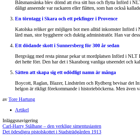
Båtsmansänka blev dömd att riva sitt hus och flytta Införd i N
dåligt anseende var rackaren eller flåtten, som han också kallad
En törntagg i Skara och ett pekfinger i Provence
Katolska reliker ger möjligen bot men alltid inkomster Införd 
lärd man, stor byggherre och duktig administratör. Han var dessut
Ett dödande skott i Sunnersberg för 300 år sedan
Bergvägg med resta pinnar pekar ut mordplatsen Införd i NLT D
det hette förr. Den har det i Skaraborg vanliga utseendet och ka
Sätten att skapa sig ett odödligt namn är många
Boycott, Raglan, Blazer, Lindström och Rydberg bevisar det Inf
helgon är rikligt förekommande i historieböckerna. Men även va
av
Tore Hartung
Artikel
Inläggsnavigering
Carl-Harry Stålhane – den verklige simentusiasten
Det ödesdigra pistolskottet i Stadsträdgården 1913