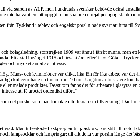
ill vid starten av ALP, men hundratals svenskar behövde också anställ
unde inte ha varit en lätt uppgift utan snarare en rejäl pedagogisk utman
en från Tyskland uteblev och engelskt porslin hade svårt att hitta till 
are och bolagsledning, storstrejken 1909 var ännu i färskt minne, men e
da. Ett avtal ingånget 1915 och tryckt året efteråt hos Göta – Tryckerie
gler och mycket annat av intresse.
hög. Mans- och kvinnolöner var olika, lika lön för lika arbete var det ä
nliga kollegor hade en timlön runt 50 öre. Ungdomar fick lägre lön, b
 eller målade produkter. Dessutom fanns det för arbetare i glasyrsalen o
tresse att få arbetet ordentligt utfört.”
 som det porslin som man försökte efterlikna i sin tillverkning. Där finn
terad. Man tillverkade flaskproppar till glasbruk, tändstift till motorf
r och lampsocklar och lampringar; till allt detta var porslin länge det 