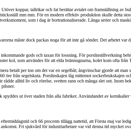
töver koppar, tallrikar och fat berättar avtalet om framställning av bulj
tändsticksställ mm mm. För en modern effektiv produktion skulle detta st
verksmoment, som i dag är bortrationaliserade. Långa serier och maskin
rorna måste dock packas noga för att inte gå sönder. Det arbetet var d
inkommande gods och taxan för lossning. För porslinstillverkning behövs
er kol, som användes för att elda brännugnarna, kolet kom ofta från T
 mera betalt per ton om det var en segelbåt; ångvinschar gjorde att man s
h 60 öre från segelskuta. Porslinskajen låg mittemot sockerbrukskajen och
är rådde alltid liv och rörelse, svetten rann och många slet ont. Inom
 pilsner.
rök spyddes ut över staden från alla fabriker. Användandet av kemikalier
eftermiddagstid och 66 procents tillägg nattetid, att Första maj var ledi
 ankomst. Fri sjukvård för industriarbetare var vid denna tid mycket ova