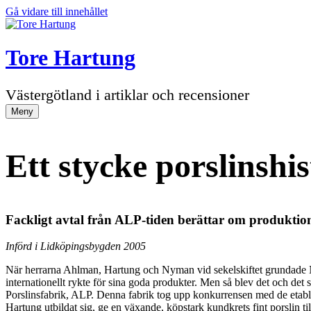
Gå vidare till innehållet
Tore Hartung
Västergötland i artiklar och recensioner
Meny
Ett stycke porslinshi
Fackligt avtal från ALP-tiden berättar om produktio
Införd i Lidköpingsbygden 2005
När herrarna Ahlman, Hartung och Nyman vid sekelskiftet grundade N
internationellt rykte för sina goda produkter. Men så blev det och det
Porslinsfabrik, ALP. Denna fabrik tog upp konkurrensen med de eta
Hartung utbildat sig, ge en växande, köpstark kundkrets fint porslin till