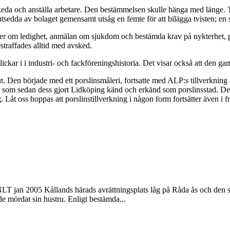
 avskeda och anställa arbetare. Den bestämmelsen skulle hänga med länge.
 utsedda av bolaget gemensamt utsåg en femte för att bilägga tvisten; en s
lser om ledighet, anmälan om sjukdom och bestämda krav på nykterhet, p
straffades alltid med avsked.
ckar i i industri- och fackföreningshistoria. Det visar också att den gam
. Den började med ett porslinsmåleri, fortsatte med ALP:s tillverkning a
om sedan dess gjort Lidköping känd och erkänd som porslinsstad. Det fi
Låt oss hoppas att porslinstillverkning i någon form fortsätter även i fr
NLT jan 2005 Kållands härads avrättningsplats låg på Råda ås och den s
e mördat sin hustru. Enligt bestämda...