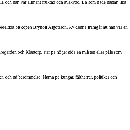
lla och han var allmänt fruktad och avskydd. En som hade nästan lika
medeltida biskopen Brynolf Algotsson. Av denna framgår att han var en
gården och Klastorp, står på höger sida en milsten eller påle som
den och nå berömmelse. Namn på kungar, fältherrar, politiker och