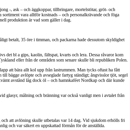
ong -, ask – och äggkoppar, tillbringare, mortelstötar, gröt- och
ora sortiment vara alltför kostnads – och personalkrävande och föga
ell produktion är vad som gäller i dag.
åligt betalt, 35 öre i timman, och packarna hade dessutom skyldighet
 det bl a gips, kaolin, fältspat, kvarts och lera. Dessa råvaror kom
yskland eller från de områden som senare skulle bli republiken Polen.
lapp att bära allt kol upp från lastrummen. Man tycks oftast ha fått
 till bägge avlöpte och avseglade fartyg ständigt; ångvisslor tjöt, segel
 bekvämt avstånd låg dock öl – och hamnkaféet Nordkap och där kunde
 vid glasyr, målning och bränning var också vanligt men i avtalet från
g och att avlöning skulle utbetalas var 14 dag. Vid sjukdom erhölls fri
nlig och var säkert en uppskattad förmån för de anställda.