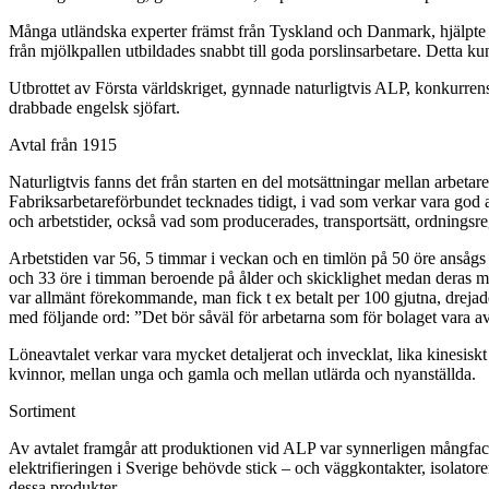
Många utländska experter främst från Tyskland och Danmark, hjälpte t
från mjölkpallen utbildades snabbt till goda porslinsarbetare. Detta k
Utbrottet av Första världskriget, gynnade naturligtvis ALP, konkurrens
drabbade engelsk sjöfart.
Avtal från 1915
Naturligtvis fanns det från starten en del motsättningar mellan arbet
Fabriksarbetareförbundet tecknades tidigt, i vad som verkar vara god an
och arbetstider, också vad som producerades, transportsätt, ordningsre
Arbetstiden var 56, 5 timmar i veckan och en timlön på 50 öre ansågs 
och 33 öre i timman beroende på ålder och skicklighet medan deras ma
var allmänt förekommande, man fick t ex betalt per 100 gjutna, drejade
med följande ord: ”Det bör såväl för arbetarna som för bolaget vara av in
Löneavtalet verkar vara mycket detaljerat och invecklat, lika kinesiskt
kvinnor, mellan unga och gamla och mellan utlärda och nyanställda.
Sortiment
Av avtalet framgår att produktionen vid ALP var synnerligen mångfacet
elektrifieringen i Sverige behövde stick – och väggkontakter, isolatore
dessa produkter.