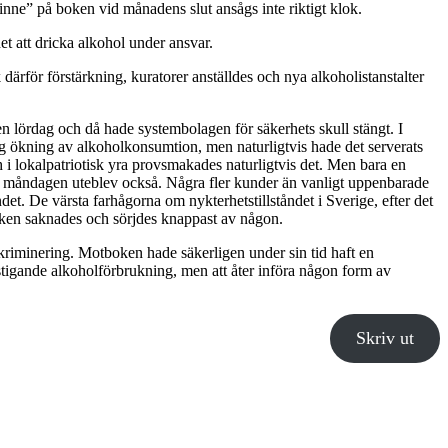
inne” på boken vid månadens slut ansågs inte riktigt klok.
et att dricka alkohol under ansvar.
rför förstärkning, kuratorer anställdes och nya alkoholistanstalter
en lördag och då hade systembolagen för säkerhets skull stängt. I
ig ökning av alkoholkonsumtion, men naturligtvis hade det serverats
h i lokalpatriotisk yra provsmakades naturligtvis det. Men bara en
s på måndagen uteblev också. Några fler kunder än vanligt uppenbarade
et. De värsta farhågorna om nykterhetstillståndet i Sverige, efter det
ken saknades och sörjdes knappast av någon.
diskriminering. Motboken hade säkerligen under sin tid haft en
igande alkoholförbrukning, men att åter införa någon form av
Skriv ut