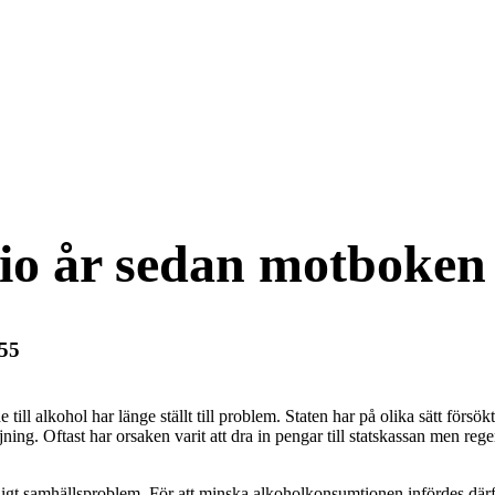
tio år sedan motboken
955
till alkohol har länge ställt till problem. Staten har på olika sätt försök
ing. Oftast har orsaken varit att dra in pengar till statskassan men rege
allvarligt samhällsproblem. För att minska alkoholkonsumtionen infördes