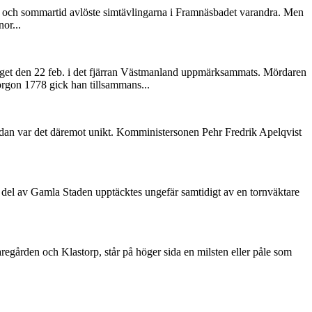
 och sommartid avlöste simtävlingarna i Framnäsbadet varandra. Men
or...
nget den 22 feb. i det fjärran Västmanland uppmärksammats. Mördaren
orgon 1778 gick han tillsammans...
sedan var det däremot unikt. Komministersonen Pehr Fredrik Apelqvist
del av Gamla Staden upptäcktes ungefär samtidigt av en tornväktare
gården och Klastorp, står på höger sida en milsten eller påle som