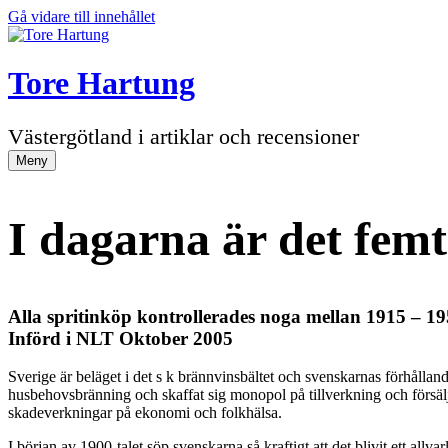
Gå vidare till innehållet
Tore Hartung
Västergötland i artiklar och recensioner
Meny
I dagarna är det fem
Alla spritinköp kontrollerades noga mellan 1915 – 1
Införd i NLT Oktober 2005
Sverige är beläget i det s k brännvinsbältet och svenskarnas förhållande 
husbehovsbränning och skaffat sig monopol på tillverkning och försäljn
skadeverkningar på ekonomi och folkhälsa.
I början av 1900-talet söp svenskarna så kraftigt att det blivit ett 