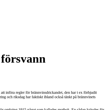
 försvann
t att införa regler för brännvinsdrickandet, den har t ex förbjudit
ring och riksdag har faktiskt ibland också tänkt på brännvinets
 därför omkring 1915 något som kallades motbok. En sådan krävdes för