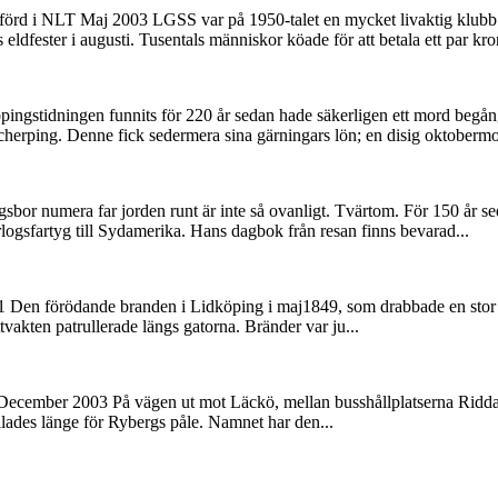
nförd i NLT Maj 2003 LGSS var på 1950-talet en mycket livaktig klubb
ldfester i augusti. Tusentals människor köade för att betala ett par kron
ngstidningen funnits för 220 år sedan hade säkerligen ett mord begå
cherping. Denne fick sedermera sina gärningars lön; en disig oktoberm
sbor numera far jorden runt är inte så ovanligt. Tvärtom. För 150 år 
ogsfartyg till Sydamerika. Hans dagbok från resan finns bevarad...
01 Den förödande branden i Lidköping i maj1849, som drabbade en stor 
vakten patrullerade längs gatorna. Bränder var ju...
ecember 2003 På vägen ut mot Läckö, mellan busshållplatserna Riddare
llades länge för Rybergs påle. Namnet har den...