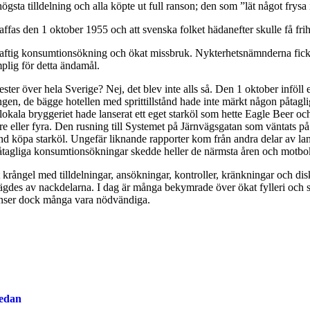
sta tilldelning och alla köpte ut full ranson; den som ”lät något frysa 
ffas den 1 oktober 1955 och att svenska folket hädanefter skulle få frih
aftig konsumtionsökning och ökat missbruk. Nykterhetsnämnderna fick dä
lig för detta ändamål.
er över hela Sverige? Nej, det blev inte alls så. Den 1 oktober inföll 
gen, de bägge hotellen med sprittillstånd hade inte märkt någon påtagl
lokala bryggeriet hade lanserat ett eget starköl som hette Eagle Beer oc
s tre eller fyra. Den rusning till Systemet på Järnvägsgatan som väntat
nd köpa starköl. Ungefär liknande rapporter kom från andra delar av land
tagliga konsumtionsökningar skedde heller de närmsta åren och motbo
tiskt krångel med tilldelningar, ansökningar, kontroller, kränkningar och 
es av nackdelarna. I dag är många bekymrade över ökat fylleri och st
 anser dock många vara nödvändiga.
sedan