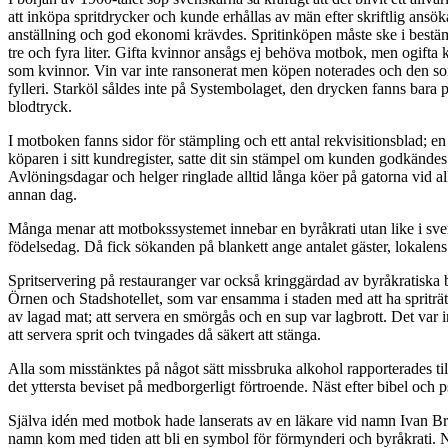
att inköpa spritdrycker och kunde erhållas av män efter skriftlig ansö
anställning och god ekonomi krävdes. Spritinköpen måste ske i bestämd 
tre och fyra liter. Gifta kvinnor ansågs ej behöva motbok, men ogifta k
som kvinnor. Vin var inte ransonerat men köpen noterades och den som
fylleri. Starköl såldes inte på Systembolaget, den drycken fanns bara
blodtryck.
I motboken fanns sidor för stämpling och ett antal rekvisitionsblad; 
köparen i sitt kundregister, satte dit sin stämpel om kunden godkändes
Avlöningsdagar och helger ringlade alltid långa köer på gatorna vid 
annan dag.
Många menar att motbokssystemet innebar en byråkrati utan like i svens
födelsedag. Då fick sökanden på blankett ange antalet gäster, lokalens
Spritservering på restauranger var också kringgärdad av byråkratiska 
Örnen och Stadshotellet, som var ensamma i staden med att ha spriträtt
av lagad mat; att servera en smörgås och en sup var lagbrott. Det var in
att servera sprit och tvingades då säkert att stänga.
Alla som misstänktes på något sätt missbruka alkohol rapporterades t
det yttersta beviset på medborgerligt förtroende. Näst efter bibel 
Själva idén med motbok hade lanserats av en läkare vid namn Ivan Brat
namn kom med tiden att bli en symbol för förmynderi och byråkrati. N