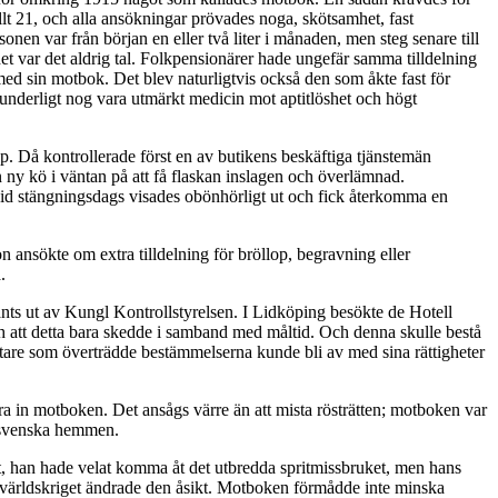
llt 21, och alla ansökningar prövades noga, skötsamhet, fast
en var från början en eller två liter i månaden, men steg senare till
het var det aldrig tal. Folkpensionärer hade ungefär samma tilldelning
ed sin motbok. Det blev naturligtvis också den som åkte fast för
 underligt nog vara utmärkt medicin mot aptitlöshet och högt
p. Då kontrollerade först en av butikens beskäftiga tjänstemän
n ny kö i väntan på att få flaskan inslagen och överlämnad.
 vid stängningsdags visades obönhörligt ut och fick återkomma en
 ansökte om extra tilldelning för bröllop, begravning eller
.
änts ut av Kungl Kontrollstyrelsen. I Lidköping besökte de Hotell
och att detta bara skedde i samband med måltid. Och denna skulle bestå
armästare som överträdde bestämmelserna kunde bli av med sina rättigheter
a in motboken. Det ansågs värre än att mista rösträtten; motboken var
e svenska hemmen.
tt, han hade velat komma åt det utbredda spritmissbruket, men hans
a världskriget ändrade den åsikt. Motboken förmådde inte minska