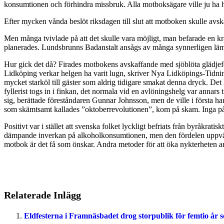
konsumtionen och förhindra missbruk. Alla motboksägare ville ju ha hög
Efter mycken vånda beslöt riksdagen till slut att motboken skulle avska
Men många tvivlade på att det skulle vara möjligt, man befarade en kr
planerades. Lundsbrunns Badanstalt ansågs av många synnerligen lämp
Hur gick det då? Firades motbokens avskaffande med sjöblöta glädjefest
Lidköping verkar helgen ha varit lugn, skriver Nya Lidköpings-Tidnin
mycket starköl till gäster som aldrig tidigare smakat denna dryck. Det 
fyllerist togs in i finkan, det normala vid en avlöningshelg var annar
sig, berättade föreståndaren Gunnar Johnsson, men de ville i första ha
som skämtsamt kallades ”oktoberrevolutionen”, kom på skam. Inga på
Positivt var i stället att svenska folket lyckligt befriats från byråkra
dämpande inverkan på alkoholkonsumtionen, men den fördelen uppvägd
motbok är det få som önskar. Andra metoder för att öka nykterheten
Relaterade Inlägg
Eldfesterna i Framnäsbadet drog storpublik för femtio år 