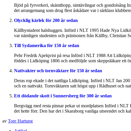
Bjöd på fyrverkeri, skämthopp, simtävlingar och gondolsång I
det arrangemang som drog flest åskådare var i särklass klubbens e
Olycklig kärlek för 200 år sedan
Källbystudent halshuggen. Införd i NLT 1995 Hade Nya Lidköpi
var nämligen studenten och prästsonen från Källby, Christian S
Till Sydamerika för 150 år sedan
Pehr Fredrik Apelqvist på resa Införd i NLT 1988 Att Lidköping
föddes i Lidköping 1806 och medföljde som skeppsläkare ett örl
Nattvakter och tornväktare för 150 år sedan
Deras rop ekade i det nattliga Lidköping. Införd i NLT Jan 20
och en nattvakt. Tornväktaren satt högst upp i Rådhuset och natt
Ett dödande skott i Sunnersberg för 300 år sedan
Bergvägg med resta pinnar pekar ut mordplatsen Införd i NLT D
det hette förr. Den har det i Skaraborg vanliga utseendet och ka
av
Tore Hartung
Artikel