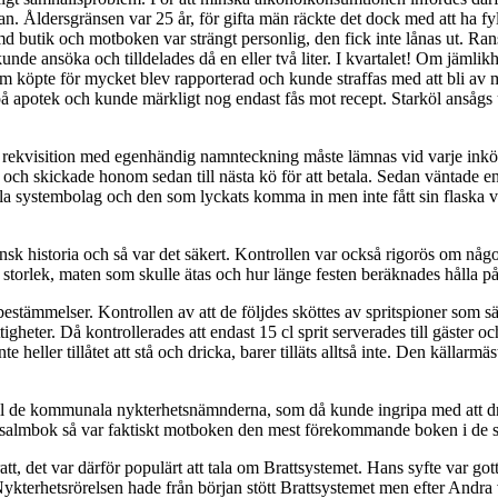
kan. Åldersgränsen var 25 år, för gifta män räckte det dock med att ha fy
butik och motboken var strängt personlig, den fick inte lånas ut. Ranson
unde ansöka och tilldelades då en eller två liter. I kvartalet! Om jämlik
 köpte för mycket blev rapporterad och kunde straffas med att bli av m
 på apotek och kunde märkligt nog endast fås mot recept. Starköl ansågs
en rekvisition med egenhändig namnteckning måste lämnas vid varje inkö
 och skickade honom sedan till nästa kö för att betala. Sedan väntade e
alla systembolag och den som lyckats komma in men inte fått sin flaska
k historia och så var det säkert. Kontrollen var också rigorös om någon
 storlek, maten som skulle ätas och hur länge festen beräknades hålla på
bestämmelser. Kontrollen av att de följdes sköttes av spritspioner som s
igheter. Då kontrollerades att endast 15 cl sprit serverades till gäster 
te heller tillåtet att stå och dricka, barer tilläts alltså inte. Den käll
ill de kommunala nykterhetsnämnderna, som då kunde ingripa med att dr
och psalmbok så var faktiskt motboken den mest förekommande boken i d
t, det var därför populärt att tala om Brattsystemet. Hans syfte var go
ykterhetsrörelsen hade från början stött Brattsystemet men efter Andr