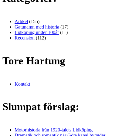
Artikel
(155)
Gatunamn med historia
(17)
Lidköping under 100år
(11)
Recension
(112)
Tore Hartung
Kontakt
Slumpat förslag:
Motorhistoria från 1920-talets Lidköping
Dramatik och romantik när Göta kanal byggdes