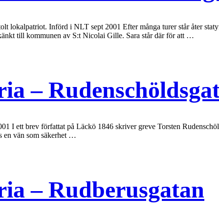
t lokalpatriot. Införd i NLT sept 2001 Efter många turer står åter sta
nkt till kommunen av S:t Nicolai Gille. Sara står där för att …
ia – Rudenschöldsga
I ett brev författat på Läckö 1846 skriver greve Torsten Rudenschöld att
hos en vän som säkerhet …
ria – Rudberusgatan