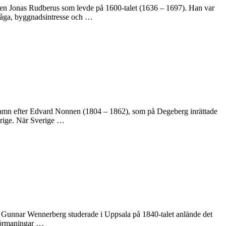
nen Jonas Rudberus som levde på 1600-talet (1636 – 1697). Han var
måga, byggnadsintresse och …
namn efter Edvard Nonnen (1804 – 1862), som på Degeberg inrättade
verige. När Sverige …
r Gunnar Wennerberg studerade i Uppsala på 1840-talet anlände det
förmaningar …