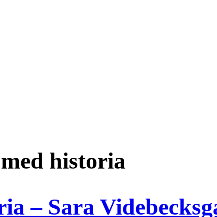
med historia
ia – Sara Videbecksg