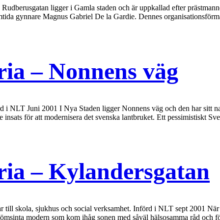
 Rudberusgatan ligger i Gamla staden och är uppkallad efter prästman
samtida gynnare Magnus Gabriel De la Gardie. Dennes organisationsför
ia – Nonnens väg
d i NLT Juni 2001 I Nya Staden ligger Nonnens väg och den har sitt 
 insats för att modernisera det svenska lantbruket. Ett pessimistiskt S
ia – Kylandersgatan
 till skola, sjukhus och social verksamhet. Införd i NLT sept 2001 Nä
den ömsinta modern som kom ihåg sonen med såväl hälsosamma råd och 