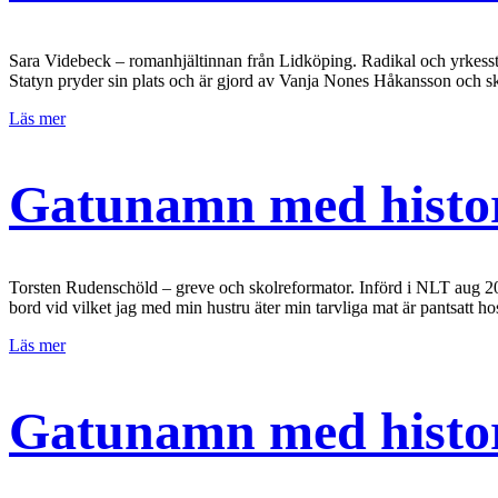
Sara Videbeck – romanhjältinnan från Lidköping. Radikal och yrkesstol
Statyn pryder sin plats och är gjord av Vanja Nones Håkansson och skä
Läs mer
Gatunamn med histor
Torsten Rudenschöld – greve och skolreformator. Införd i NLT aug 2001 
bord vid vilket jag med min hustru äter min tarvliga mat är pantsatt 
Läs mer
Gatunamn med histo